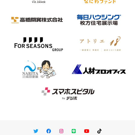
Twitter
Facebook
Instagram
LINE
You Tube
TikTok