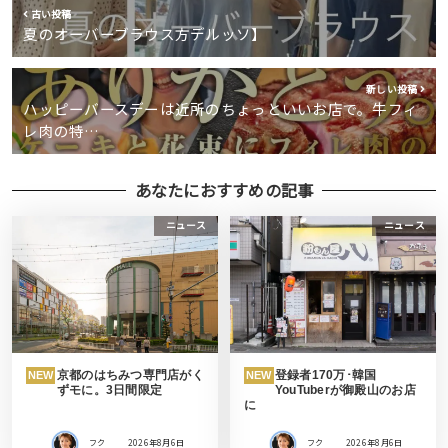
古い投稿
夏のオーバーブラウス方デルッソ】
新しい投稿
ハッピーバースデーは近所のちょっといいお店で。牛フィ
レ肉の特…
あなたにおすすめの記事
ニュース
ニュース
京都のはちみつ専門店がく
登録者170万･韓国
NEW
NEW
ずモに。3日間限定
YouTuberが御殿山のお店
に
フク
2026年8月6日
フク
2026年8月6日