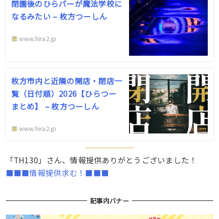
閉園後のひらパーが魔法学校に
なるみたい – 枚方つーしん
www.hira2.jp
枚方市内と近隣の開店・閉店一
覧（日付順）2026【ひらつー
まとめ】 – 枚方つーしん
www.hira2.jp
「TH130」さん、情報提供ありがとうございました！
■■■情報提供求む！■■■
記事内バナー