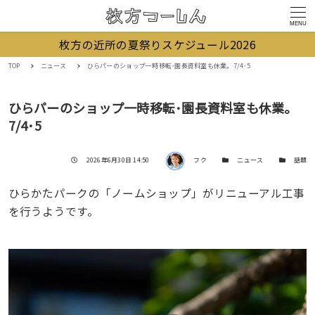
MENU
枚方の近所の夏祭りスケジュール2026
TOP
ニュース
ひらパーのショップ一時移転･園長資料室も休業。7/4･5
ひらパーのショップ一時移転･園長資料室も休業。
7/4･5
著者
投稿日
カテゴリー
カテゴリー
2026年6月30日 14:50
フク
ニュース
話題
ひらかたパークの「ノームショップ」がリニューアル工事
を行うようです。