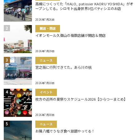
高槻につくってた「HALO, patissier KAORU YOSHIDA」がオ
ープンしてる。シロモト出身世界3位パティシエのお店
2026年7月26日
開店・閉店
イオンモール久御山の複数店舗が開店＆閉店
2026年7月29日
ニュース
宮之阪に行列できてた。あら川の桃
2026年7月10日
イベント
枚方の近所の夏祭りスケジュール2026【ひらつーまとめ】
2026年7月30日
ニュース
お隣八幡でうなぎ食べ放題やってる！