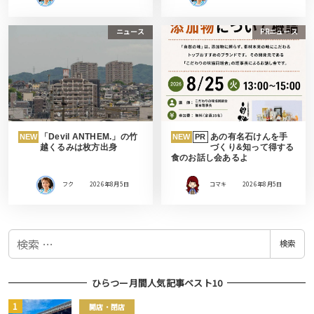
ニュース
PRニュース
「Devil ANTHEM.」の竹
あの有名石けんを手
NEW
NEW
PR
越くるみは枚方出身
づくり&知って得する
食のお話し会あるよ
フク
2026年8月5日
コマキ
2026年8月5日
検
検索
索
ひらつー月間人気記事ベスト10
開店・閉店