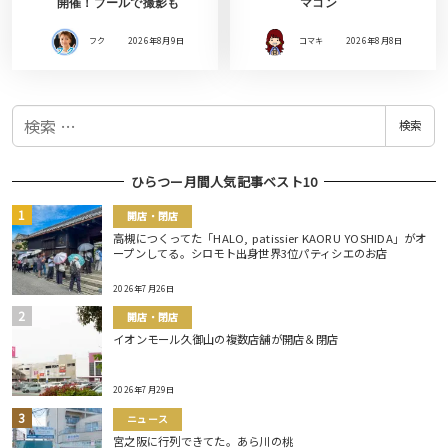
開催！プールで撮影も
マコン
フク
2026年8月9日
コマキ
2026年8月8日
検
検索
索
ひらつー月間人気記事ベスト10
開店・閉店
高槻につくってた「HALO, patissier KAORU YOSHIDA」がオ
ープンしてる。シロモト出身世界3位パティシエのお店
2026年7月26日
開店・閉店
イオンモール久御山の複数店舗が開店＆閉店
2026年7月29日
ニュース
宮之阪に行列できてた。あら川の桃