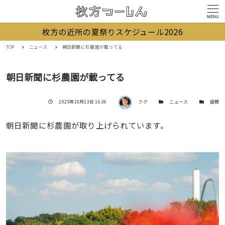
MENU
枚方の近所の夏祭りスケジュール2026
TOP
ニュース
朝日新聞に杉農園が載ってる
朝日新聞に杉農園が載ってる
著者
投稿日
カテゴリー
カテゴリー
2025年10月13日 16:36
フク
ニュース
話題
朝日新聞に杉農園が取り上げられています。