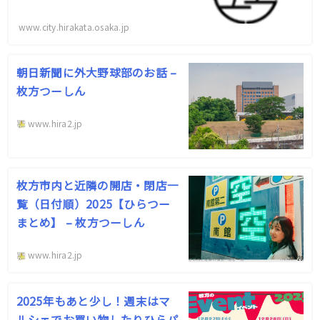
www.city.hirakata.osaka.jp
朝日新聞に外大野球部のお話 –
枚方つーしん
www.hira2.jp
枚方市内と近隣の開店・閉店一
覧（日付順）2025【ひらつー
まとめ】 – 枚方つーしん
www.hira2.jp
2025年もあと少し！週末はマ
ルシェでお買い物したりひらパ