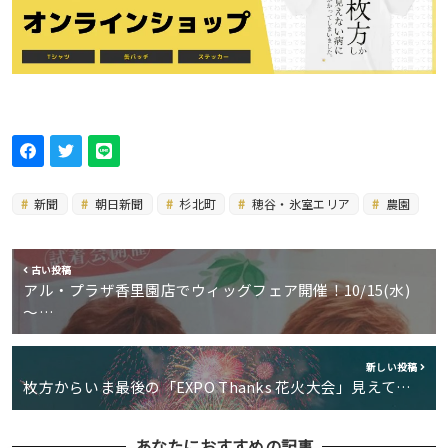
新聞
朝日新聞
杉北町
穂谷・氷室エリア
農園
古い投稿
アル・プラザ香里園店でウィッグフェア開催！10/15(水)
～…
新しい投稿
枚方からいま最後の「EXPO Thanks 花火大会」見えて…
あなたにおすすめの記事