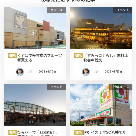
ニュース
イベント
くずはで松竹堂のフルーツ
「すみっコぐらし」無料上
NEW
NEW
餅買える
映会＠総文
フク
2026年8月9日
フク
2026年8月9日
イベント
PRニュース
ひらパーで「acosta！」
イズミヤSC八幡でサ
NEW
NEW
PR