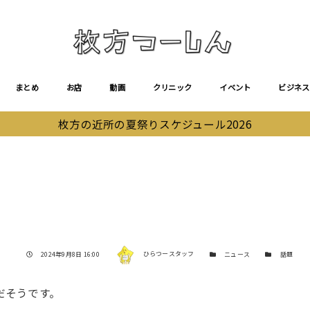
まとめ
お店
動画
クリニック
イベント
ビジネス
枚方の近所の夏祭りスケジュール2026
著者
投稿日
カテゴリー
カテゴリー
2024年9月8日 16:00
ひらつースタッフ
ニュース
話題
だそうです。