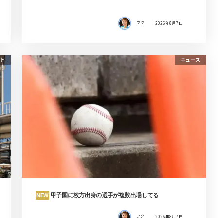
フク
2026年8月7日
ト
ニュース
甲子園に枚方出身の選手が複数出場してる
NEW
フク
2026年8月7日