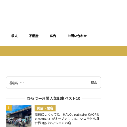
求人
不動産
広告
お問い合わせ
検
検索
索
ひらつー月間人気記事ベスト10
開店・閉店
高槻につくってた「HALO, patissier KAORU
YOSHIDA」がオープンしてる。シロモト出身
世界3位パティシエのお店