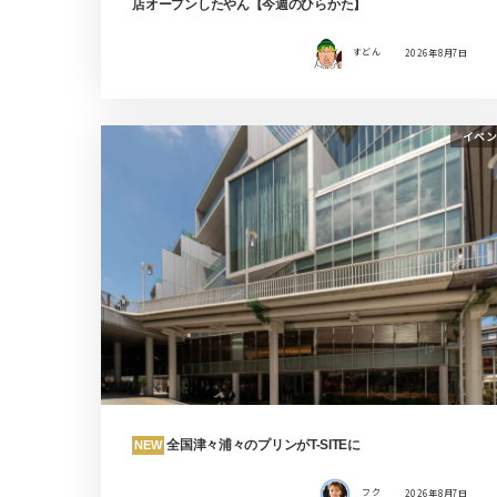
店オープンしたやん【今週のひらかた】
すどん
2026年8月7日
イベン
全国津々浦々のプリンがT-SITEに
NEW
フク
2026年8月7日