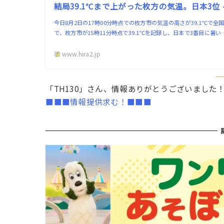
結局39.1℃まで上がった枚方の気温。日本3位 
今日8月2日の17時00分時点での枚方市の気温の高さが39.1℃で
で、枚方市が15時11分時点で39.1℃を記録し、日本で3番目に暑い
www.hira2.jp
「TH130」さん、情報ありがとうございました
■■■情報提供求む！■■■