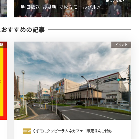
新しい投稿
明日放送｢おは朝｣で枚方モールグルメ
におすすめの記事
題
イベント
くずモにクッピーラムネカフェ！限定りんご飴も
NEW