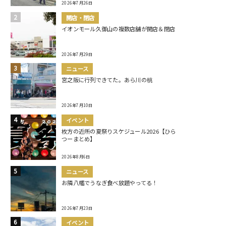
2026年7月26日
開店・閉店
イオンモール久御山の複数店舗が開店＆閉店
2026年7月29日
ニュース
宮之阪に行列できてた。あら川の桃
2026年7月10日
イベント
枚方の近所の夏祭りスケジュール2026【ひら
つーまとめ】
2026年8月6日
ニュース
お隣八幡でうなぎ食べ放題やってる！
2026年7月23日
イベント