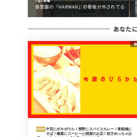
古い投稿
香里園の「HARMAN」の看板が外されてる
あなた
話
中宮にポキボウル！禁野にスパイスカレー！東船橋に
NEW
そば！楠葉にコーヒーと雑貨のお店！枚方めっちゃお