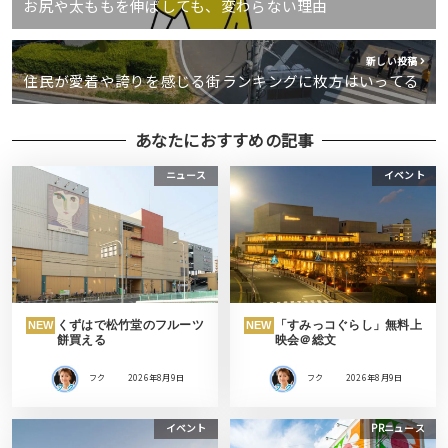
お尻や太ももを伸ばしても、変わらない理由
新しい投稿
住民が愛着や誇りを感じる街ランキングに枚方はいってる
あなたにおすすめの記事
ニュース
イベント
くずはで松竹堂のフルーツ
「すみっコぐらし」無料上
NEW
NEW
餅買える
映会＠総文
フク
2026年8月9日
フク
2026年8月9日
イベント
PRニュース