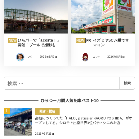
ひらパーで「acosta！」
イズミヤSC八幡でサ
NEW
NEW
PR
開催！プールで撮影も
マコン
フク
2026年8月9日
コマキ
2026年8月8日
検
検索
索
ひらつー月間人気記事ベスト10
開店・閉店
高槻につくってた「HALO, patissier KAORU YOSHIDA」がオ
ープンしてる。シロモト出身世界3位パティシエのお店
2026年7月26日