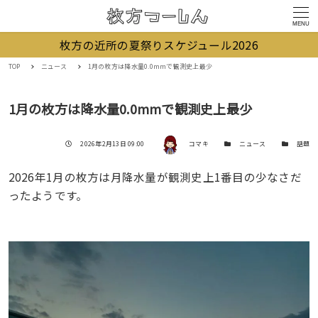
MENU
枚方の近所の夏祭りスケジュール2026
TOP
ニュース
1月の枚方は降水量0.0mmで観測史上最少
1月の枚方は降水量0.0mmで観測史上最少
著者
投稿日
カテゴリー
カテゴリー
2026年2月13日 09:00
コマキ
ニュース
話題
2026年1月の枚方は月降水量が観測史上1番目の少なさだ
ったようです。