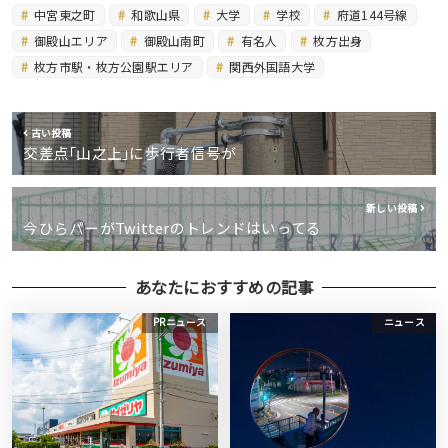
中宮東之町
和歌山県
大学
学校
府道144号線
御殿山エリア
御殿山南町
有名人
枚方出身
枚方市駅・枚方公園駅エリア
関西外国語大学
古い投稿
交差点｢山之上｣に歩行者信号が
新しい投稿
今ひらパーがTwitterのトレンドはいってる
あなたにおすすめの記事
PRニュース
ニュース