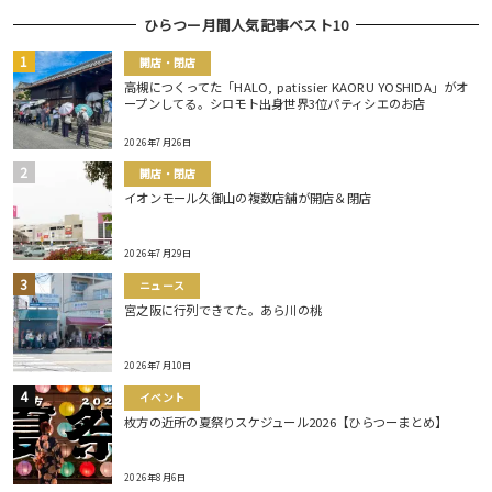
ひらつー月間人気記事ベスト10
開店・閉店
高槻につくってた「HALO, patissier KAORU YOSHIDA」がオ
ープンしてる。シロモト出身世界3位パティシエのお店
2026年7月26日
開店・閉店
イオンモール久御山の複数店舗が開店＆閉店
2026年7月29日
ニュース
宮之阪に行列できてた。あら川の桃
2026年7月10日
イベント
枚方の近所の夏祭りスケジュール2026【ひらつーまとめ】
2026年8月6日