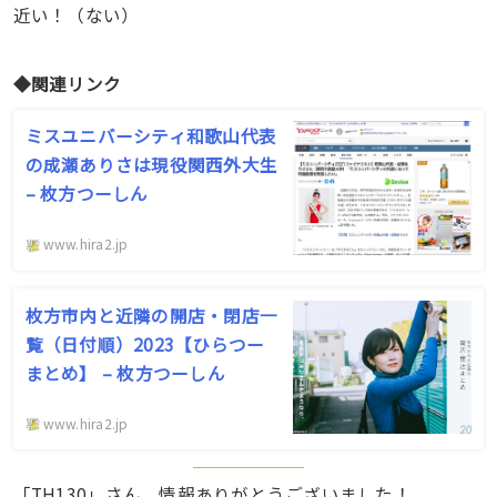
近い！（ない）
◆関連リンク
ミスユニバーシティ和歌山代表
の成瀬ありさは現役関西外大生
– 枚方つーしん
www.hira2.jp
枚方市内と近隣の開店・閉店一
覧（日付順）2023【ひらつー
まとめ】 – 枚方つーしん
www.hira2.jp
「TH130」さん、情報ありがとうございました！