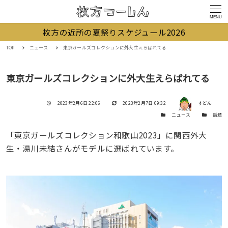
MENU
枚方の近所の夏祭りスケジュール2026
TOP
ニュース
東京ガールズコレクションに外大生えらばれてる
東京ガールズコレクションに外大生えらばれてる
著者
投稿日
更新日
2023年2月6日 22:06
2023年2月7日 09:32
すどん
カテゴリー
カテゴリー
ニュース
話題
「東京ガールズコレクション和歌山2023」に関西外大
生・湯川未結さんがモデルに選ばれています。