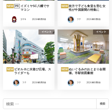
イズミヤSC八幡でサ
枚方で子ども食堂を営む女
NEW
PR
NEW
マコン
性が中国新聞の特集に
コマキ
2026年8月8日
フク
2026年8月8日
イベント
イベント
ビオルネに水遊び広場。ス
ぬいぐるみのおとまり会開
NEW
NEW
ライダーも
催。市駅前図書館
フク
2026年8月8日
フク
2026年8月8日
検
検索
索