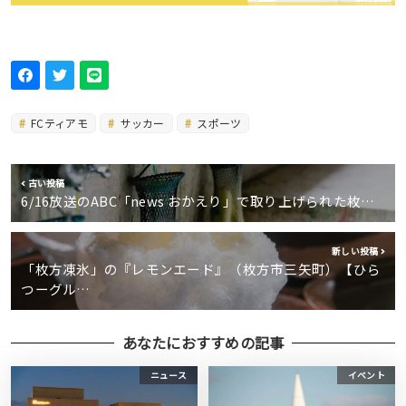
FCティアモ
サッカー
スポーツ
古い投稿
6/16放送のABC「news おかえり」で取り上げられた枚…
新しい投稿
「枚方凍氷」の『レモンエード』（枚方市三矢町）【ひら
つーグル…
あなたにおすすめの記事
ニュース
イベント