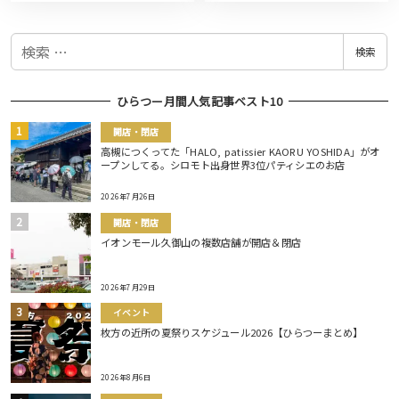
検
検索
索
ひらつー月間人気記事ベスト10
開店・閉店
高槻につくってた「HALO, patissier KAORU YOSHIDA」がオ
ープンしてる。シロモト出身世界3位パティシエのお店
2026年7月26日
開店・閉店
イオンモール久御山の複数店舗が開店＆閉店
2026年7月29日
イベント
枚方の近所の夏祭りスケジュール2026【ひらつーまとめ】
2026年8月6日