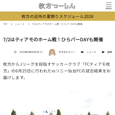
MENU
枚方の近所の夏祭りスケジュール2026
TOP
ニュース
7/2はティアモのホーム戦！ひらパーDAYも開催
7/2はティアモのホーム戦！ひらパーDAYも開催
著者
投稿日
カテゴリー
カテゴリー
2023年6月30日 09:17
モモ＠ひらつー
ニュース
話題
枚方からJリーグを目指すサッカークラブ「FCティアモ枚
方」の6月25日に行われたvsソニー仙台FCの試合結果をお
届けします。