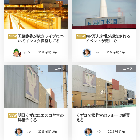
工藤静香が枚方ライブにつ
約2万人来場が想定される
NEW
NEW
いてインスタ投稿してる
イベントが淀川で
すどん
2026年8月10日
フク
2026年8月10日
ニュース
ニュース
明日くずはにエスコヤマの
くずはで松竹堂のフルーツ餅買
NEW
洋菓子くる
える
フク
2026年8月10日
フク
2026年8月9日