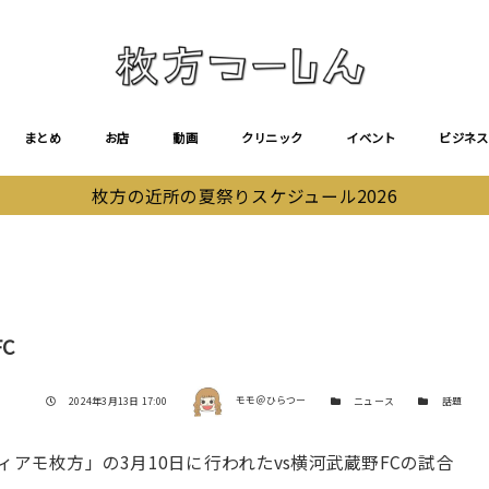
まとめ
お店
動画
クリニック
イベント
ビジネス
枚方の近所の夏祭りスケジュール2026
C
著者
投稿日
カテゴリー
カテゴリー
2024年3月13日 17:00
モモ＠ひらつー
ニュース
話題
アモ枚方」の3月10日に行われたvs横河武蔵野FCの試合