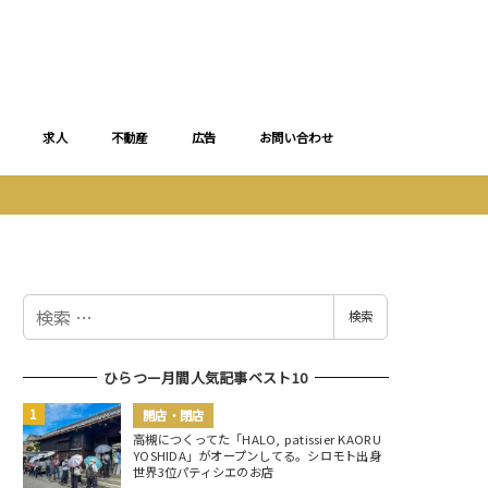
求人
不動産
広告
お問い合わせ
検
検索
索
ひらつー月間人気記事ベスト10
開店・閉店
高槻につくってた「HALO, patissier KAORU
YOSHIDA」がオープンしてる。シロモト出身
世界3位パティシエのお店