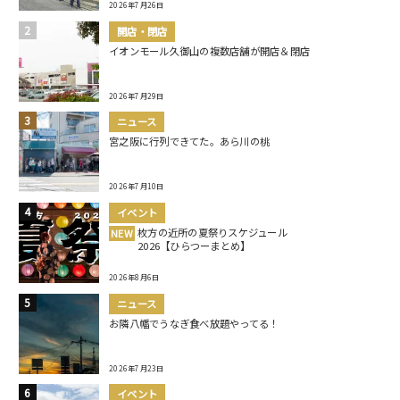
2026年7月26日
開店・閉店
イオンモール久御山の複数店舗が開店＆閉店
2026年7月29日
ニュース
宮之阪に行列できてた。あら川の桃
2026年7月10日
イベント
枚方の近所の夏祭りスケジュール
NEW
2026【ひらつーまとめ】
2026年8月6日
ニュース
お隣八幡でうなぎ食べ放題やってる！
2026年7月23日
イベント