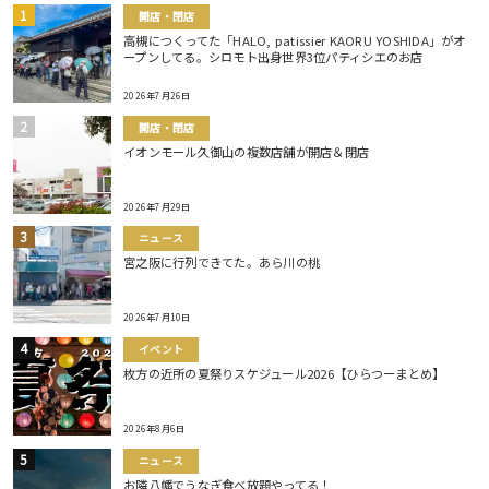
開店・閉店
高槻につくってた「HALO, patissier KAORU YOSHIDA」がオ
ープンしてる。シロモト出身世界3位パティシエのお店
2026年7月26日
開店・閉店
イオンモール久御山の複数店舗が開店＆閉店
2026年7月29日
ニュース
宮之阪に行列できてた。あら川の桃
2026年7月10日
イベント
枚方の近所の夏祭りスケジュール2026【ひらつーまとめ】
2026年8月6日
ニュース
お隣八幡でうなぎ食べ放題やってる！