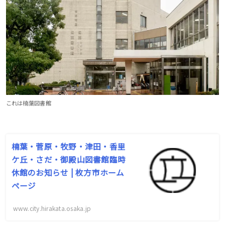
これは楠葉図書館
楠葉・菅原・牧野・津田・香里
ケ丘・さだ・御殿山図書館臨時
休館のお知らせ | 枚方市ホーム
ページ
www.city.hirakata.osaka.jp