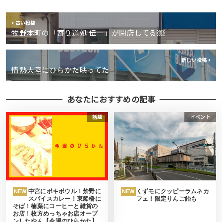
古い投稿
牧野本町の「寄り道処 伝一」が閉店してる￼
新しい投稿
情熱大陸にひらかた映ってた
あなたにおすすめの記事
話題
イベント
中宮にポキボウル！禁野に
くずモにクッピーラムネカ
NEW
NEW
スパイスカレー！東船橋に
フェ！限定りんご飴も
そば！楠葉にコーヒーと雑貨の
お店！枚方めっちゃお店オープ
ンしたやん【今週のひらかた】