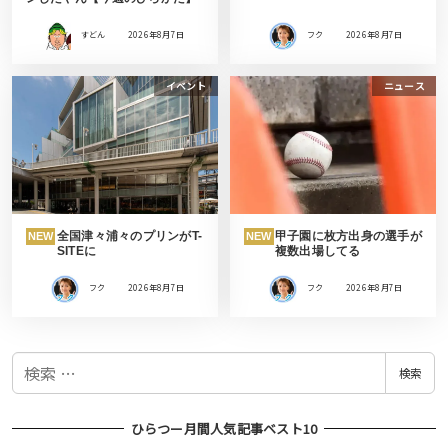
すどん
2026年8月7日
フク
2026年8月7日
イベント
ニュース
全国津々浦々のプリンがT-
甲子園に枚方出身の選手が
NEW
NEW
SITEに
複数出場してる
フク
2026年8月7日
フク
2026年8月7日
検
検索
索
ひらつー月間人気記事ベスト10