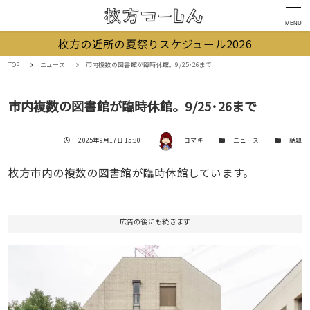
MENU
枚方の近所の夏祭りスケジュール2026
TOP
ニュース
市内複数の図書館が臨時休館。9/25･26まで
市内複数の図書館が臨時休館。9/25･26まで
著者
投稿日
カテゴリー
カテゴリー
2025年9月17日 15:30
コマキ
ニュース
話題
枚方市内の複数の図書館が臨時休館しています。
広告の後にも続きます