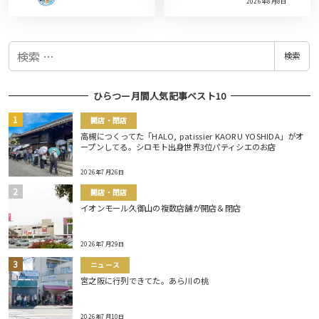
2026年8月8日
検
検索
索
ひらつー月間人気記事ベスト10
開店・閉店
高槻につくってた「HALO, patissier KAORU YOSHIDA」がオ
ープンしてる。シロモト出身世界3位パティシエのお店
2026年7月26日
開店・閉店
イオンモール久御山の複数店舗が開店＆閉店
2026年7月29日
ニュース
宮之阪に行列できてた。あら川の桃
2026年7月10日