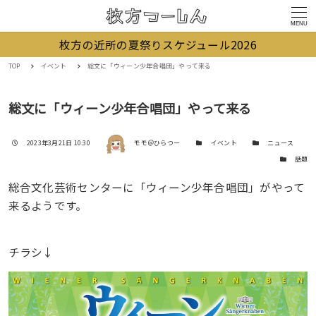
MENU
枚方の近所の夏祭りスケジュール2026
TOP
イベント
総文に「ウィーン少年合唱団」やって来る
総文に「ウィーン少年合唱団」やって来る
著者
投稿日
カテゴリー
カテゴリー
2023年3月21日 10:30
モモ＠ひらつー
イベント
ニュース
カテゴリー
話題
総合文化芸術センターに「ウィーン少年合唱団」がやって
来るようです。
チラシ↓