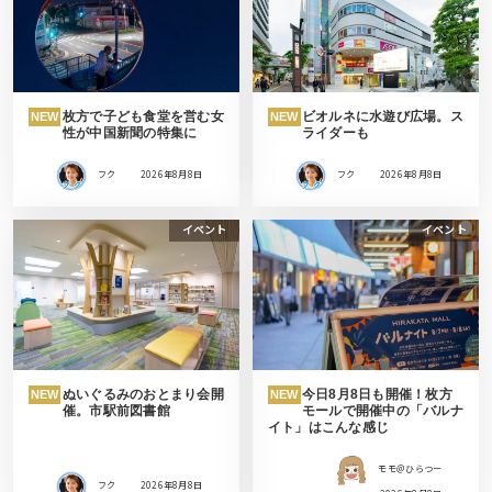
枚方で子ども食堂を営む女
ビオルネに水遊び広場。ス
NEW
NEW
性が中国新聞の特集に
ライダーも
フク
2026年8月8日
フク
2026年8月8日
イベント
イベント
ぬいぐるみのおとまり会開
今日8月8日も開催！枚方
NEW
NEW
催。市駅前図書館
モールで開催中の「バルナ
イト」はこんな感じ
モモ＠ひらつー
フク
2026年8月8日