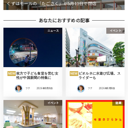
くずはモールの「たごさく」が5月11日で閉店
あなたにおすすめの記事
ニュース
イベント
枚方で子ども食堂を営む女
ビオルネに水遊び広場。ス
NEW
NEW
性が中国新聞の特集に
ライダーも
フク
2026年8月8日
フク
2026年8月8日
イベント
話題