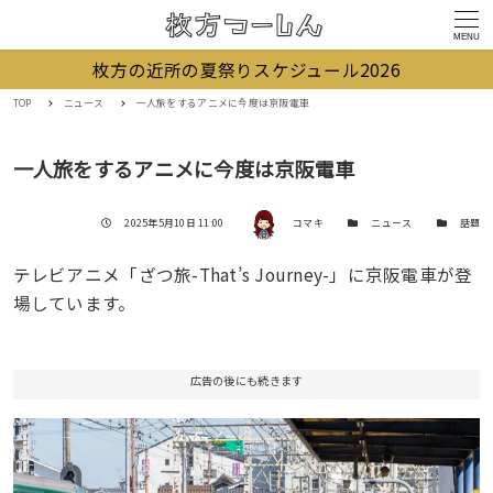
MENU
枚方の近所の夏祭りスケジュール2026
TOP
ニュース
一人旅をするアニメに今度は京阪電車
一人旅をするアニメに今度は京阪電車
著者
投稿日
カテゴリー
カテゴリー
2025年5月10日 11:00
コマキ
ニュース
話題
テレビアニメ「ざつ旅-That’s Journey-」に京阪電車が登
場しています。
広告の後にも続きます