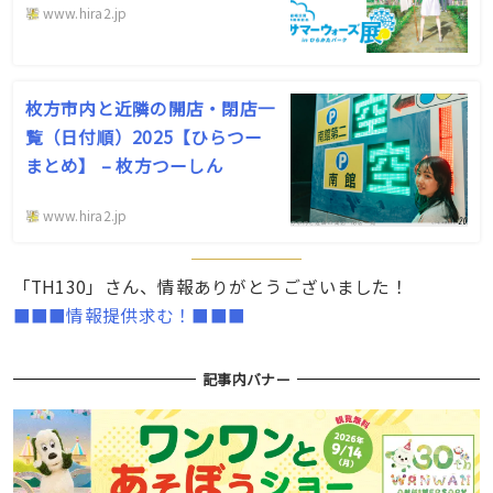
www.hira2.jp
枚方市内と近隣の開店・閉店一
覧（日付順）2025【ひらつー
まとめ】 – 枚方つーしん
www.hira2.jp
「TH130」さん、情報ありがとうございました！
■■■情報提供求む！■■■
記事内バナー