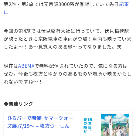
第2旅・第3旅では元京阪3000系が登場していて先日
記事
に
。
今回の第4旅では伏見稲荷大社に行っていて、伏見稲荷駅
が映ったときに京阪電車の車両が登場！車内も映っていま
したよ〜！あ〜見覚えのある緑〜ってなりました。笑
現在は
ABEMA
で無料配信されていたので、気になる方は
ぜひ。今後も枚方とゆかりのあるものや場所が映るかもし
れないですね〜！
◆関連リンク
ひらパーで開催｢サマーウォー
ズ展｣7/19〜 – 枚方つーしん