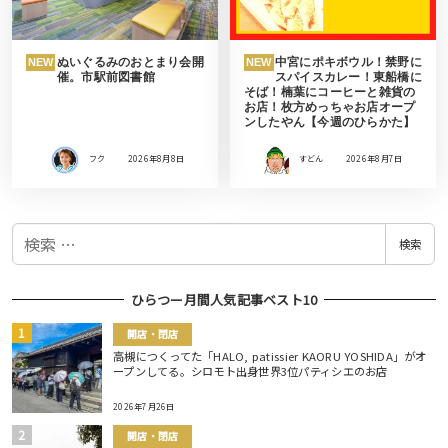
ぬいぐるみのおとまり会開
中宮にポキボウル！禁野に
NEW
NEW
催。市駅前図書館
スパイスカレー！東船橋に
そば！楠葉にコーヒーと雑貨の
お店！枚方めっちゃお店オープ
ンしたやん【今週のひらかた】
フク
2026年8月8日
すどん
2026年8月7日
検
検索
索
ひらつー月間人気記事ベスト10
開店・閉店
高槻につくってた「HALO, patissier KAORU YOSHIDA」がオ
ープンしてる。シロモト出身世界3位パティシエのお店
2026年7月26日
開店・閉店