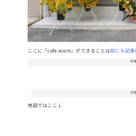
ここに「cafe acero」ができることは
前にも記事
広
広
地図ではここ↓