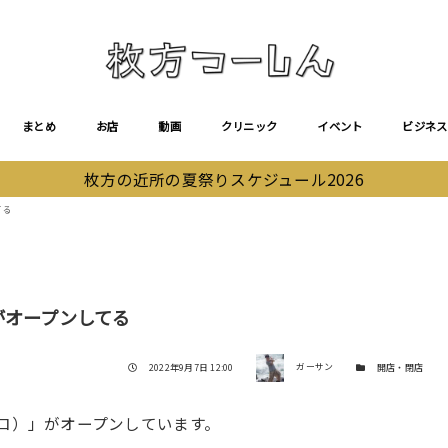
まとめ
お店
動画
クリニック
イベント
ビジネス
枚方の近所の夏祭りスケジュール2026
てる
」がオープンしてる
著者
投稿日
カテゴリー
2022年9月7日 12:00
ガーサン
開店・閉店
チェロ）」がオープンしています。