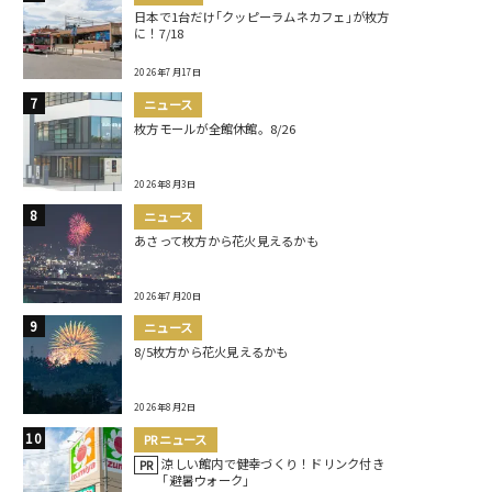
日本で1台だけ｢クッピーラムネカフェ｣が枚方
に！7/18
2026年7月17日
ニュース
枚方モールが全館休館。8/26
2026年8月3日
ニュース
あさって枚方から花火見えるかも
2026年7月20日
ニュース
8/5枚方から花火見えるかも
2026年8月2日
PRニュース
涼しい館内で健幸づくり！ドリンク付き
PR
｢避暑ウォーク｣