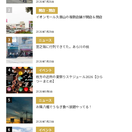
2026年7月26日
開店・閉店
イオンモール久御山の複数店舗が開店＆閉店
2026年7月29日
ニュース
宮之阪に行列できてた。あら川の桃
2026年7月10日
イベント
枚方の近所の夏祭りスケジュール2026【ひら
つーまとめ】
2026年8月6日
ニュース
お隣八幡でうなぎ食べ放題やってる！
2026年7月23日
イベント