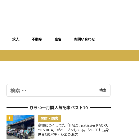
求人
不動産
広告
お問い合わせ
検
検索
索
ひらつー月間人気記事ベスト10
開店・閉店
高槻につくってた「HALO, patissier KAORU
YOSHIDA」がオープンしてる。シロモト出身
世界3位パティシエのお店