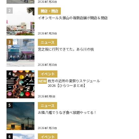
2026年7月26日
開店・閉店
イオンモール久御山の複数店舗が開店＆閉店
2026年7月29日
ニュース
宮之阪に行列できてた。あら川の桃
2026年7月10日
イベント
枚方の近所の夏祭りスケジュール
NEW
2026【ひらつーまとめ】
2026年8月6日
ニュース
お隣八幡でうなぎ食べ放題やってる！
2026年7月23日
イベント