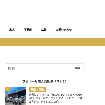
求人
不動産
広告
お問い合わせ
検
検索
索
ひらつー月間人気記事ベスト10
開店・閉店
高槻につくってた「HALO, patissier KAORU
YOSHIDA」がオープンしてる。シロモト出身
世界3位パティシエのお店