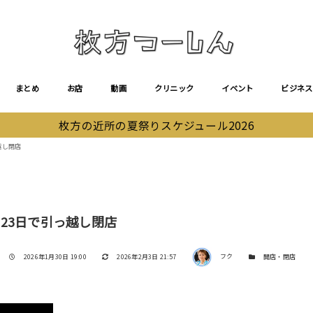
まとめ
お店
動画
クリニック
イベント
ビジネス
枚方の近所の夏祭りスケジュール2026
越し閉店
23日で引っ越し閉店
著者
投稿日
更新日
カテゴリー
2026年1月30日 19:00
2026年2月3日 21:57
フク
開店・閉店