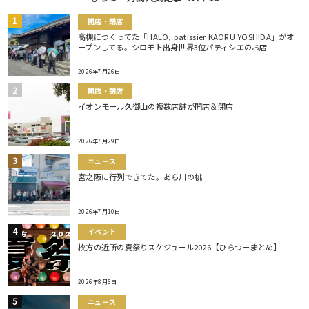
開店・閉店
高槻につくってた「HALO, patissier KAORU YOSHIDA」がオ
ープンしてる。シロモト出身世界3位パティシエのお店
2026年7月26日
開店・閉店
イオンモール久御山の複数店舗が開店＆閉店
2026年7月29日
ニュース
宮之阪に行列できてた。あら川の桃
2026年7月10日
イベント
枚方の近所の夏祭りスケジュール2026【ひらつーまとめ】
2026年8月6日
ニュース