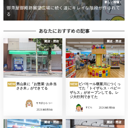
新しい投稿
御茶屋御殿跡展望広場に続く道にキレイな階段が作られて
る
あなたにおすすめの記事
開店・閉店
開店・閉店
男山泉に「お惣菜･お弁当
ビバモール寝屋川につくっ
NEW
NEW
ささ木」ができてる
てた「トイザらス・ベビー
ザらス」がオープンしてる。レ
ジ大行列できてた
モモ＠ひらつー
すどん
2026年8月9日
2026年8月9日
開店・閉店
開店・閉店