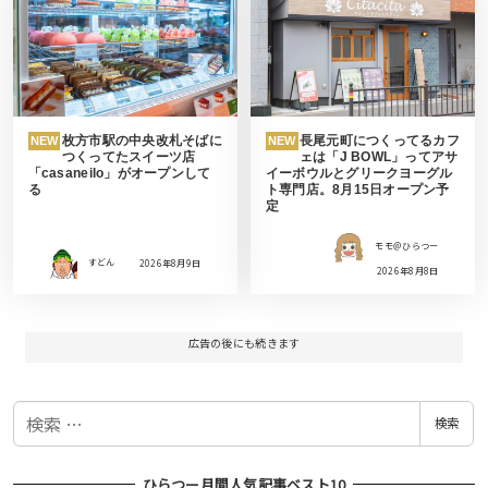
枚方市駅の中央改札そばに
長尾元町につくってるカフ
NEW
NEW
つくってたスイーツ店
ェは「J BOWL」ってアサ
「casaneilo」がオープンして
イーボウルとグリークヨーグル
る
ト専門店。8月15日オープン予
定
モモ＠ひらつー
すどん
2026年8月9日
2026年8月8日
広告の後にも続きます
検
検索
索
ひらつー月間人気記事ベスト10