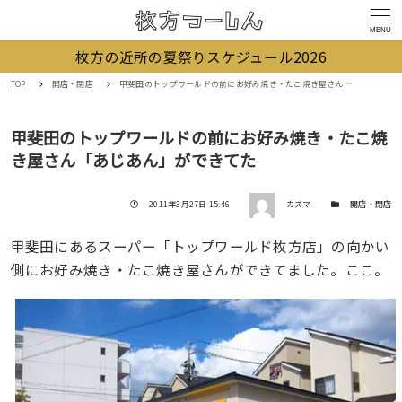
MENU
枚方の近所の夏祭りスケジュール2026
TOP
開店・閉店
甲斐田のトップワールドの前にお好み焼き・たこ焼き屋さん「あじあん」ができてた
甲斐田のトップワールドの前にお好み焼き・たこ焼
き屋さん「あじあん」ができてた
著者
投稿日
カテゴリー
2011年3月27日 15:46
カズマ
開店・閉店
甲斐田にあるスーパー「トップワールド枚方店」の向かい
側にお好み焼き・たこ焼き屋さんができてました。ここ。