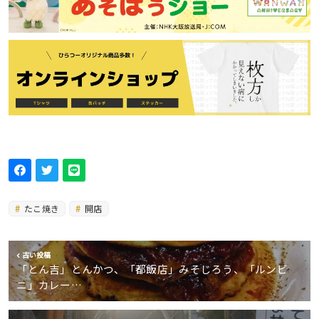
たこ焼き
開店
古い投稿
「とん吉」とんかつ、「都飯店」みそじろう、「ルンビ
ニ」カレー…