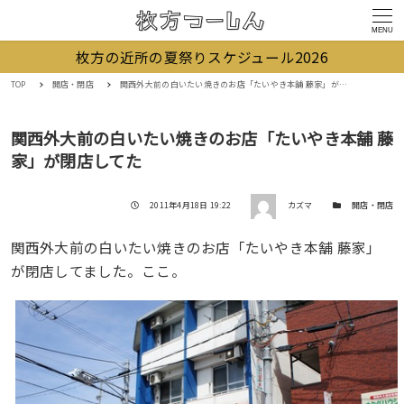
MENU
枚方の近所の夏祭りスケジュール2026
TOP
開店・閉店
関西外大前の白いたい焼きのお店「たいやき本舗 藤家」が閉店してた
関西外大前の白いたい焼きのお店「たいやき本舗 藤
家」が閉店してた
著者
投稿日
カテゴリー
2011年4月18日 19:22
カズマ
開店・閉店
関西外大前の白いたい焼きのお店「たいやき本舗 藤家」
が閉店してました。ここ。