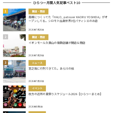
ひらつー月間人気記事ベスト10
開店・閉店
高槻につくってた「HALO, patissier KAORU YOSHIDA」がオ
ープンしてる。シロモト出身世界3位パティシエのお店
2026年7月26日
開店・閉店
イオンモール久御山の複数店舗が開店＆閉店
2026年7月29日
ニュース
宮之阪に行列できてた。あら川の桃
2026年7月10日
イベント
枚方の近所の夏祭りスケジュール2026【ひらつーまとめ】
2026年8月6日