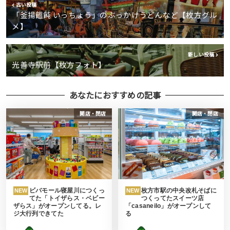
古い投稿
「釜揚饂飩 いっちょう」のぶっかけうどんなど【枚方グル
メ】
新しい投稿
光善寺駅前【枚方フォト】
あなたにおすすめの記事
開店・閉店
開店・閉店
ビバモール寝屋川につくっ
枚方市駅の中央改札そばに
NEW
NEW
てた「トイザらス・ベビー
つくってたスイーツ店
ザらス」がオープンしてる。レ
「casaneilo」がオープンして
ジ大行列できてた
る