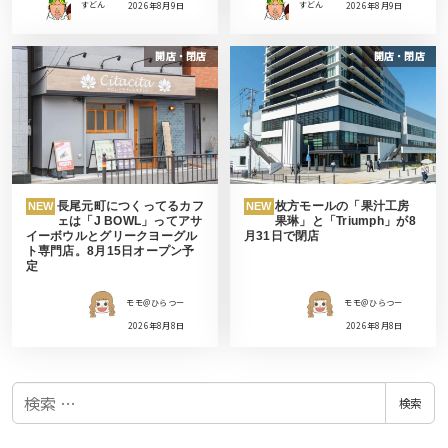
すどん
2026年8月9日
すどん
2026年8月9日
開店・閉店
開店・閉店
長尾元町につくってるカフ
枚方モールの「果汁工房
NEW
NEW
ェは「J BOWL」ってアサ
果琳」と「Triumph」が8
イーボウルとグリークヨーグル
月31日で閉店
ト専門店。8月15日オープン予
定
モモ＠ひらつー
モモ＠ひらつー
2026年8月8日
2026年8月8日
検
検索
索