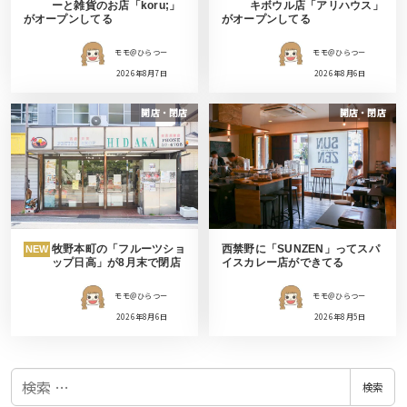
ーと雑貨のお店「koru;」
キボウル店「アリハウス」
がオープンしてる
がオープンしてる
モモ＠ひらつー
モモ＠ひらつー
2026年8月7日
2026年8月6日
開店・閉店
開店・閉店
牧野本町の「フルーツショ
西禁野に「SUNZEN」ってスパ
NEW
ップ日高」が8月末で閉店
イスカレー店ができてる
モモ＠ひらつー
モモ＠ひらつー
2026年8月6日
2026年8月5日
検
検索
索