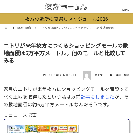
MENU
枚方の近所の夏祭りスケジュール2026
TOP
開店・閉店
ニトリが来年枚方につくるショッピングモールの敷地面積は6万平方メートル。他のモールと比較してみる
ニトリが来年枚方につくるショッピングモールの敷
地面積は6万平方メートル。他のモールと比較して
みる
著者
投稿日
カテゴリー
2011年6月12日 16:00
カズマ
開店・閉店
家具のニトリが来年枚方にショッピングモールを開設する
べく土地を取得したという話は以前
記事にしました
が、そ
の敷地面積は約6万平方メートルなんだそうです。
↓ニュース記事