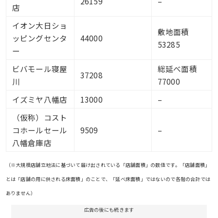
26159
–
店
イオン大日ショ
敷地面積
ッピングセンタ
44000
53285
ー
ビバモール寝屋
総延べ面積
37208
川
77000
イズミヤ八幡店
13000
–
（仮称）コスト
コホールセール
9509
–
八幡倉庫店
（※大規模店舗立地法に基づいて届け出されている「店舗面積」の数値です。「店舗面積」
とは「店舗の用に供される床面積」のことで、「延べ床面積」ではないので各階の合計では
ありません）
広告の後にも続きます