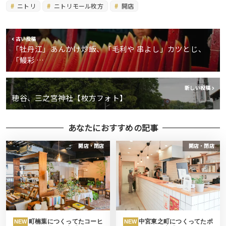
ニトリ
ニトリモール枚方
開店
古い投稿
「牡丹江」あんかけ炒飯、「毛利や 串よし」カツとじ、
「鰻彩 …
新しい投稿
穂谷、三之宮神社【枚方フォト】
あなたにおすすめの記事
開店・閉店
開店・閉店
町楠葉につくってたコーヒ
中宮東之町につくってたポ
NEW
NEW