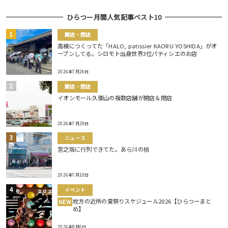
ひらつー月間人気記事ベスト10
開店・閉店
高槻につくってた「HALO, patissier KAORU YOSHIDA」がオ
ープンしてる。シロモト出身世界3位パティシエのお店
2026年7月26日
開店・閉店
イオンモール久御山の複数店舗が開店＆閉店
2026年7月29日
ニュース
宮之阪に行列できてた。あら川の桃
2026年7月10日
イベント
枚方の近所の夏祭りスケジュール2026【ひらつーまと
NEW
め】
2026年8月6日