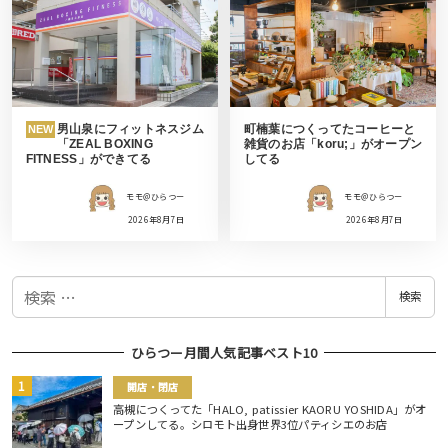
男山泉にフィットネスジム
町楠葉につくってたコーヒーと
NEW
「ZEAL BOXING
雑貨のお店「koru;」がオープン
FITNESS」ができてる
してる
モモ＠ひらつー
モモ＠ひらつー
2026年8月7日
2026年8月7日
検
検索
索
ひらつー月間人気記事ベスト10
開店・閉店
高槻につくってた「HALO, patissier KAORU YOSHIDA」がオ
ープンしてる。シロモト出身世界3位パティシエのお店