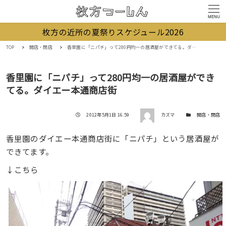
MENU
枚方の近所の夏祭りスケジュール2026
TOP
開店・閉店
香里園に「ニパチ」って280円均一の居酒屋ができてる。ダイエー本通商店街
香里園に「ニパチ」って280円均一の居酒屋ができ
てる。ダイエー本通商店街
著者
投稿日
カテゴリー
2012年5月1日 16:59
カズマ
開店・閉店
香里園のダイエー本通商店街に「ニパチ」という居酒屋が
できてます。
↓こちら