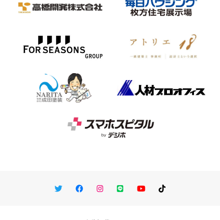
Twitter
Facebook
Instagram
LINE
You Tube
TikTok