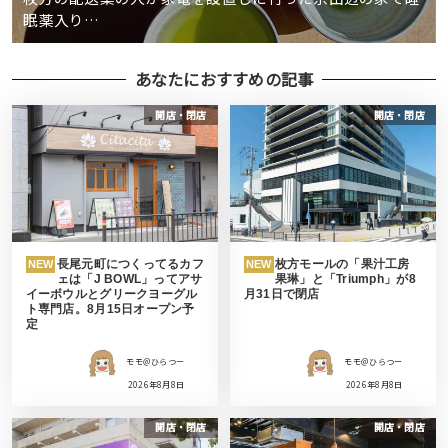
眠薬入り…
あなたにおすすめの記事
開店・閉店
開店・閉店
長尾元町につくってるカフ
枚方モールの「果汁工房
NEW
NEW
ェは「J BOWL」ってアサ
果琳」と「Triumph」が8
イーボウルとグリークヨーグル
月31日で閉店
ト専門店。8月15日オープン予
定
モモ＠ひらつー
モモ＠ひらつー
2026年8月8日
2026年8月8日
開店・閉店
開店・閉店