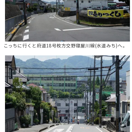
こっちに行くと府道18号枚方交野寝屋川線(水道みち)へ。