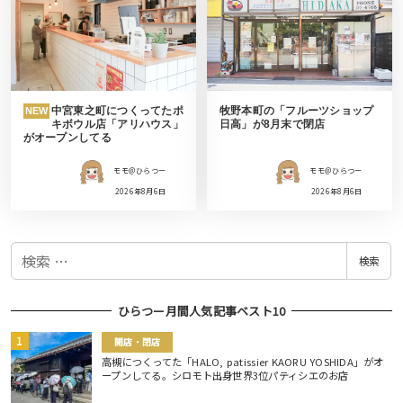
中宮東之町につくってたポ
牧野本町の「フルーツショップ
NEW
キボウル店「アリハウス」
日高」が8月末で閉店
がオープンしてる
モモ＠ひらつー
モモ＠ひらつー
2026年8月6日
2026年8月6日
検
検索
索
ひらつー月間人気記事ベスト10
開店・閉店
高槻につくってた「HALO, patissier KAORU YOSHIDA」がオ
ープンしてる。シロモト出身世界3位パティシエのお店