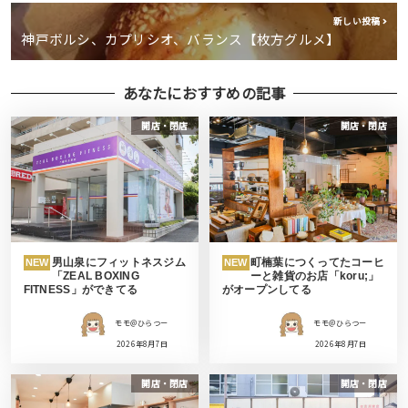
新しい投稿
神戸ボルシ、カプリシオ、バランス【枚方グルメ】
あなたにおすすめの記事
開店・閉店
開店・閉店
男山泉にフィットネスジム
町楠葉につくってたコーヒ
NEW
NEW
「ZEAL BOXING
ーと雑貨のお店「koru;」
FITNESS」ができてる
がオープンしてる
モモ＠ひらつー
モモ＠ひらつー
2026年8月7日
2026年8月7日
開店・閉店
開店・閉店