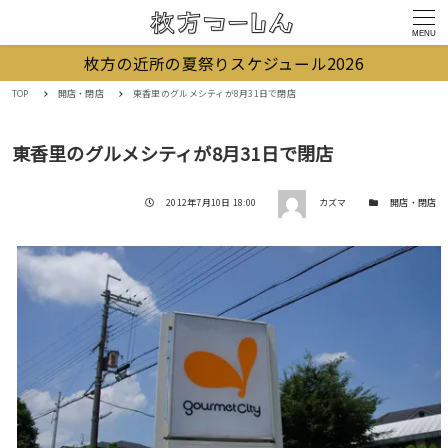
MENU
枚方の近所の夏祭りスケジュール2026
TOP
開店・閉店
東香里のグルメシティが8月31日で閉店
東香里のグルメシティが8月31日で閉店
著者
投稿日
カテゴリー
2012年7月10日 18:00
カズマ
開店・閉店