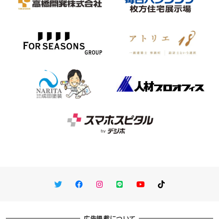
Twitter
Facebook
Instagram
LINE
You Tube
TikTok
広告掲載について