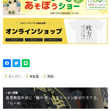
スーパー
東香里
閉店
古い投稿
香里教習所前に「麺や 砦」ってラーメン屋ができてる。
「らーめ…