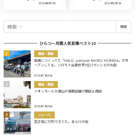
2026年8月7日
2026年8月7日
検
検索
索
ひらつー月間人気記事ベスト10
開店・閉店
高槻につくってた「HALO, patissier KAORU YOSHIDA」がオ
ープンしてる。シロモト出身世界3位パティシエのお店
2026年7月26日
開店・閉店
イオンモール久御山の複数店舗が開店＆閉店
2026年7月29日
ニュース
宮之阪に行列できてた。あら川の桃