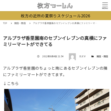
MENU
枚方の近所の夏祭りスケジュール2026
TOP
開店・閉店
アルプラザ香里園南のセブンイレブンの真横にファミリーマートができてる
アルプラザ香里園南のセブンイレブンの真横にファ
ミリーマートができてる
著者
投稿日
カテゴリー
2012年9月4日 21:54
カズマ
開店・閉店
アルプラザ香里園のちょっと南にあるセブンイレブンの隣
にファミリーマートができてます。
↓こちら