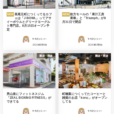
長尾元町につくってるカフ
枚方モールの「果汁工房
NEW
NEW
ェは「J BOWL」ってアサ
果琳」と「Triumph」が8
イーボウルとグリークヨーグル
月31日で閉店
ト専門店。8月15日オープン予
定
モモ＠ひらつー
モモ＠ひらつー
2026年8月8日
2026年8月8日
開店・閉店
開店・閉店
男山泉にフィットネスジム
町楠葉につくってたコーヒーと
「ZEAL BOXING FITNESS」が
雑貨のお店「koru;」がオープン
できてる
してる
モモ＠ひらつー
モモ＠ひらつー