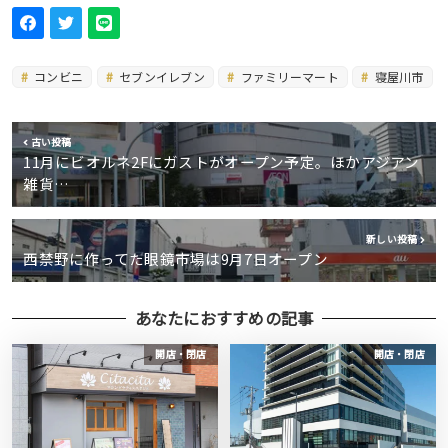
コンビニ
セブンイレブン
ファミリーマート
寝屋川市
古い投稿
11月にビオルネ2Fにガストがオープン予定。ほかアジアン
雑貨…
新しい投稿
西禁野に作ってた眼鏡市場は9月7日オープン
あなたにおすすめの記事
開店・閉店
開店・閉店