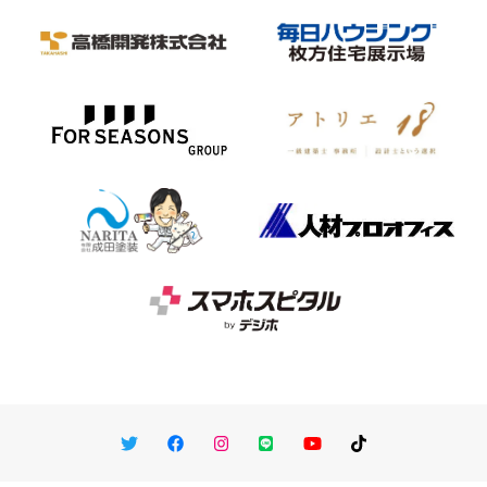
Twitter
Facebook
Instagram
LINE
You Tube
TikTok