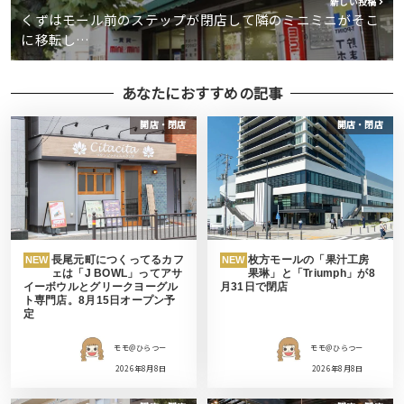
新しい投稿
くずはモール前のステップが閉店して隣のミニミニがそこ
に移転し…
あなたにおすすめの記事
開店・閉店
開店・閉店
長尾元町につくってるカフ
枚方モールの「果汁工房
NEW
NEW
ェは「J BOWL」ってアサ
果琳」と「Triumph」が8
イーボウルとグリークヨーグル
月31日で閉店
ト専門店。8月15日オープン予
定
モモ＠ひらつー
モモ＠ひらつー
2026年8月8日
2026年8月8日