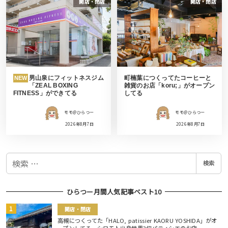
開店・閉店
開店・閉店
男山泉にフィットネスジム
町楠葉につくってたコーヒーと
NEW
「ZEAL BOXING
雑貨のお店「koru;」がオープン
FITNESS」ができてる
してる
モモ＠ひらつー
モモ＠ひらつー
2026年8月7日
2026年8月7日
検
検索
索
ひらつー月間人気記事ベスト10
開店・閉店
高槻につくってた「HALO, patissier KAORU YOSHIDA」がオ
ープンしてる。シロモト出身世界3位パティシエのお店