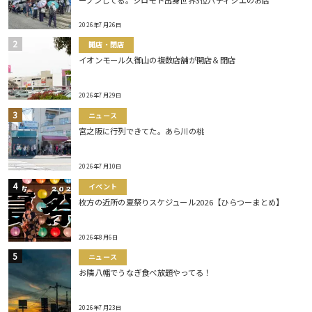
2026年7月26日
開店・閉店
イオンモール久御山の複数店舗が開店＆閉店
2026年7月29日
ニュース
宮之阪に行列できてた。あら川の桃
2026年7月10日
イベント
枚方の近所の夏祭りスケジュール2026【ひらつーまとめ】
2026年8月6日
ニュース
お隣八幡でうなぎ食べ放題やってる！
2026年7月23日