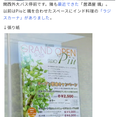
関西外大バス停前です。隣も
最近できた
「居酒屋 颯」。
以前はPiuと颯を合わせたスペースにインド料理の
「ラジ
スカーナ」がありました
。
↓張り紙