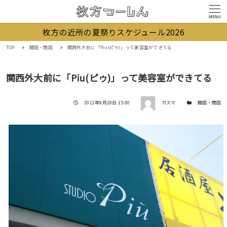
MENU
枚方の近所の夏祭りスケジュール2026
TOP
開店・閉店
関西外大前に「Piu(ピゥ)」って美容室ができてる
関西外大前に「Piu(ピゥ)」って美容室ができてる
著者
投稿日
カテゴリー
2012年9月28日 15:00
カズマ
開店・閉店