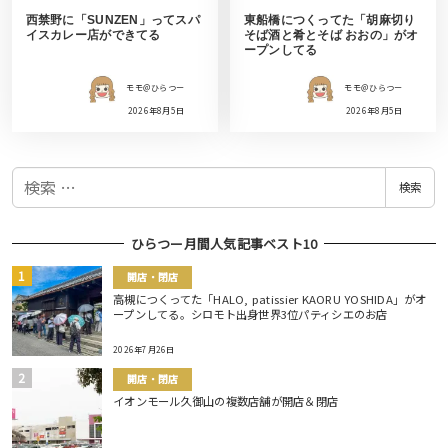
西禁野に「SUNZEN」ってスパ
東船橋につくってた「胡麻切り
イスカレー店ができてる
そば酒と肴とそば おおの」がオ
ープンしてる
モモ＠ひらつー
モモ＠ひらつー
2026年8月5日
2026年8月5日
検
検索
索
ひらつー月間人気記事ベスト10
開店・閉店
高槻につくってた「HALO, patissier KAORU YOSHIDA」がオ
ープンしてる。シロモト出身世界3位パティシエのお店
2026年7月26日
開店・閉店
イオンモール久御山の複数店舗が開店＆閉店