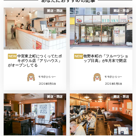
開店・閉店
開店・閉店
中宮東之町につくってたポ
牧野本町の「フルーツショ
NEW
NEW
キボウル店「アリハウス」
ップ日高」が8月末で閉店
がオープンしてる
モモ＠ひらつー
モモ＠ひらつー
2026年8月6日
2026年8月6日
開店・閉店
開店・閉店