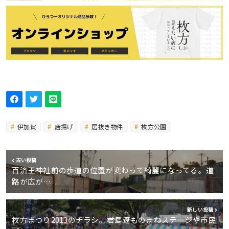
伊加賀
唐揚げ
居抜き物件
枚方公園
古い投稿
百済王神社前の歩道の位置が変わって綺麗になってる。道
路が広が…
新しい投稿
枚方まつり2013のチラシ。君島遼ものまねステージや市民