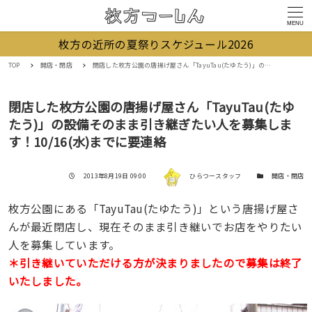
MENU
枚方の近所の夏祭りスケジュール2026
TOP
開店・閉店
閉店した枚方公園の唐揚げ屋さん「TayuTau(たゆたう)」の設備そのまま引き継ぎたい人を募集します！10/16(水)までに要連絡
閉店した枚方公園の唐揚げ屋さん「TayuTau(たゆ
たう)」の設備そのまま引き継ぎたい人を募集しま
す！10/16(水)までに要連絡
著者
投稿日
カテゴリー
2013年8月19日 09:00
ひらつースタッフ
開店・閉店
枚方公園にある「TayuTau(たゆたう)」という唐揚げ屋さ
んが最近閉店し、現在そのまま引き継いでお店をやりたい
人を募集しています。
＊引き継いていただける方が決まりましたので募集は終了
いたしました。