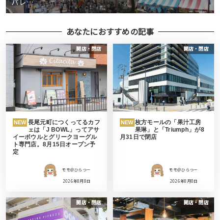
パレ…
あなたにおすすめの記事
開店・閉店
開店・閉店
長尾元町につくってるカフ
枚方モールの「果汁工房
NEW
NEW
ェは「J BOWL」ってアサ
果琳」と「Triumph」が8
イーボウルとグリークヨーグル
月31日で閉店
ト専門店。8月15日オープン予
定
モモ＠ひらつー
モモ＠ひらつー
2026年8月8日
2026年8月8日
開店・閉店
開店・閉店