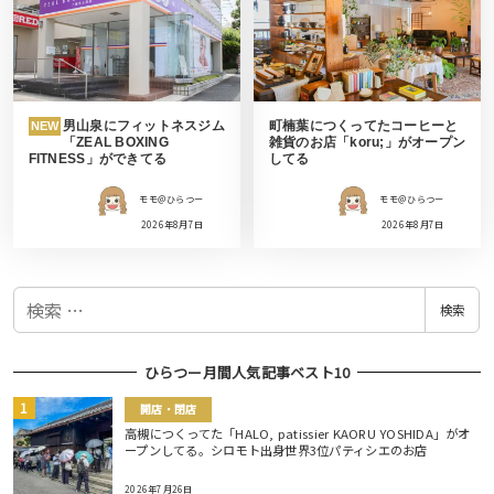
男山泉にフィットネスジム
町楠葉につくってたコーヒーと
NEW
「ZEAL BOXING
雑貨のお店「koru;」がオープン
FITNESS」ができてる
してる
モモ＠ひらつー
モモ＠ひらつー
2026年8月7日
2026年8月7日
検
検索
索
ひらつー月間人気記事ベスト10
開店・閉店
高槻につくってた「HALO, patissier KAORU YOSHIDA」がオ
ープンしてる。シロモト出身世界3位パティシエのお店
2026年7月26日