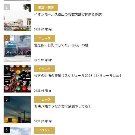
開店・閉店
イオンモール久御山の複数店舗が開店＆閉店
2026年7月29日
ニュース
宮之阪に行列できてた。あら川の桃
2026年7月10日
イベント
枚方の近所の夏祭りスケジュール2026【ひらつーまとめ】
2026年8月6日
ニュース
お隣八幡でうなぎ食べ放題やってる！
2026年7月23日
イベント