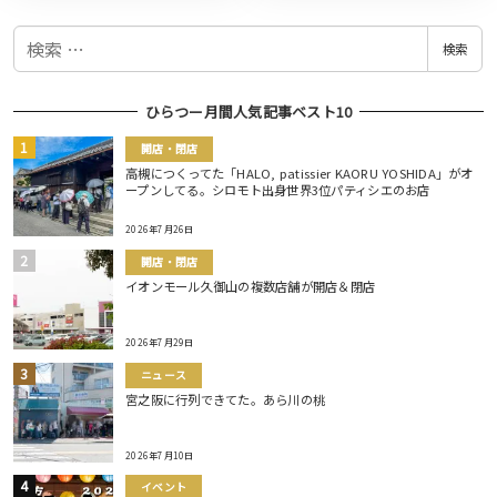
検
検索
索
ひらつー月間人気記事ベスト10
開店・閉店
高槻につくってた「HALO, patissier KAORU YOSHIDA」がオ
ープンしてる。シロモト出身世界3位パティシエのお店
2026年7月26日
開店・閉店
イオンモール久御山の複数店舗が開店＆閉店
2026年7月29日
ニュース
宮之阪に行列できてた。あら川の桃
2026年7月10日
イベント