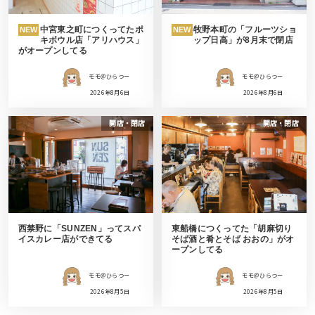
中宮東之町につくってたポ
牧野本町の「フルーツショ
NEW
NEW
キボウル店「アリハウス」
ップ日高」が8月末で閉店
がオープンしてる
モモ＠ひらつー
モモ＠ひらつー
2026年8月6日
2026年8月6日
開店・閉店
開店・閉店
西禁野に「SUNZEN」ってスパ
東船橋につくってた「胡麻切り
イスカレー店ができてる
そば酒と肴とそば おおの」がオ
ープンしてる
モモ＠ひらつー
モモ＠ひらつー
2026年8月5日
2026年8月5日