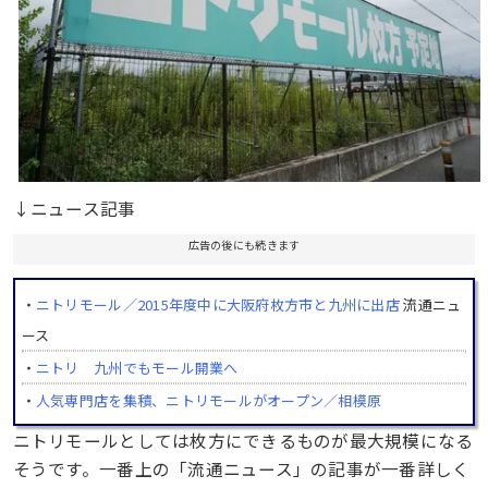
↓ニュース記事
広告の後にも続きます
・
ニトリモール／2015年度中に大阪府枚方市と九州に出店
流通ニュ
ース
・
ニトリ 九州でもモール開業へ
・
人気専門店を集積、ニトリモールがオープン／相模原
ニトリモールとしては枚方にできるものが最大規模になる
そうです。一番上の「流通ニュース」の記事が一番詳しく