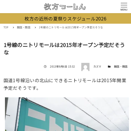
MENU
枚方の近所の夏祭りスケジュール2026
TOP
開店・閉店
1号線のニトリモールは2015年オープン予定だそうな
1号線のニトリモールは2015年オープン予定だそう
な
著者
投稿日
カテゴリー
2013年9月6日 15:32
カズマ
開店・閉店
国道1号線沿いの北山にできるニトリモールは2015年開業
予定だそうです。