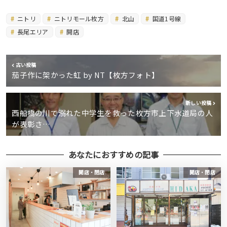
ニトリ
ニトリモール枚方
北山
国道1号線
長尾エリア
開店
古い投稿
茄子作に架かった虹 by NT【枚方フォト】
新しい投稿
西船橋の川で溺れた中学生を救った枚方市上下水道局の人
が表彰さ…
あなたにおすすめの記事
開店・閉店
開店・閉店