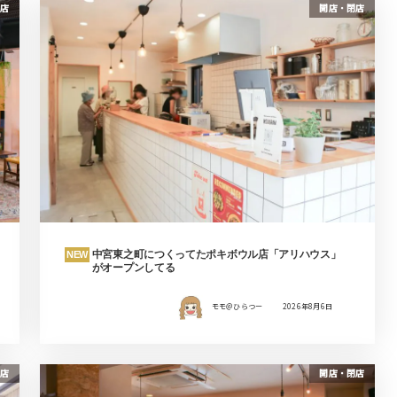
店
開店・閉店
中宮東之町につくってたポキボウル店「アリハウス」
NEW
がオープンしてる
モモ＠ひらつー
2026年8月6日
店
開店・閉店