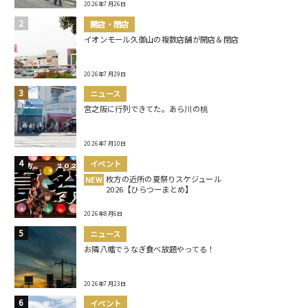
2026年7月26日
開店・閉店
イオンモール久御山の複数店舗が開店＆閉店
2026年7月29日
ニュース
宮之阪に行列できてた。あら川の桃
2026年7月10日
イベント
枚方の近所の夏祭りスケジュール
NEW
2026【ひらつーまとめ】
2026年8月6日
ニュース
お隣八幡でうなぎ食べ放題やってる！
2026年7月23日
イベント