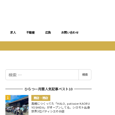
求人
不動産
広告
お問い合わせ
検
検索
索
ひらつー月間人気記事ベスト10
開店・閉店
高槻につくってた「HALO, patissier KAORU
YOSHIDA」がオープンしてる。シロモト出身
世界3位パティシエのお店