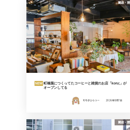
開店・閉
町楠葉につくってたコーヒーと雑貨のお店「koru;」が
NEW
オープンしてる
モモ＠ひらつー
2026年8月7日
開店・閉