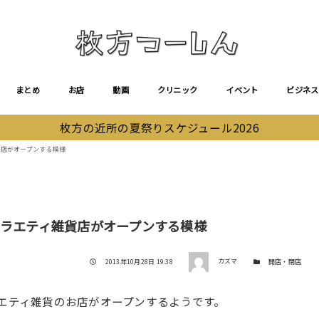
まとめ
お店
動画
クリニック
イベント
ビジネス
枚方の近所の夏祭りスケジュール2026
貨店がオープンする模様
バラエティ雑貨店がオープンする模様
著者
投稿日
カテゴリー
2013年10月28日 19:38
カズマ
開店・閉店
ラエティ雑貨のお店がオープンするようです。