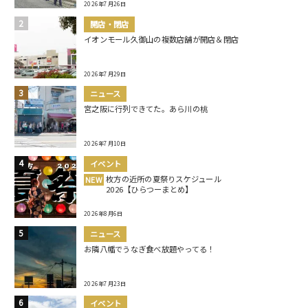
2026年7月26日
開店・閉店
イオンモール久御山の複数店舗が開店＆閉店
2026年7月29日
ニュース
宮之阪に行列できてた。あら川の桃
2026年7月10日
イベント
枚方の近所の夏祭りスケジュール
NEW
2026【ひらつーまとめ】
2026年8月6日
ニュース
お隣八幡でうなぎ食べ放題やってる！
2026年7月23日
イベント