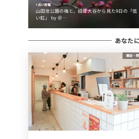
古い投稿
山田池公園の梅と、招提大谷から見た9日の「低
い虹」 by ＠…
あなた
開店・閉