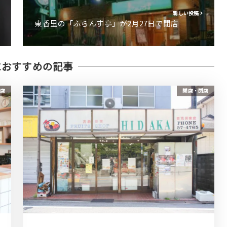
新しい投稿
東香里の「ふらんす亭」が2月27日で閉店
におすすめの記事
店
開店・閉店