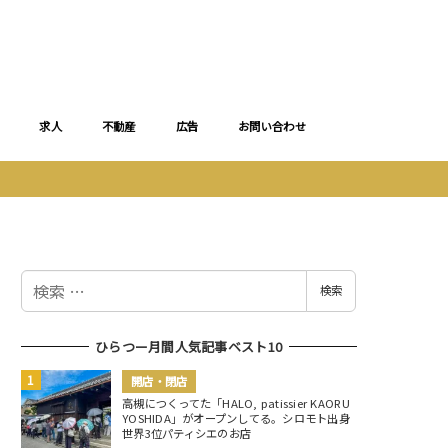
求人
不動産
広告
お問い合わせ
検
検索
索
ひらつー月間人気記事ベスト10
開店・閉店
高槻につくってた「HALO, patissier KAORU
YOSHIDA」がオープンしてる。シロモト出身
世界3位パティシエのお店