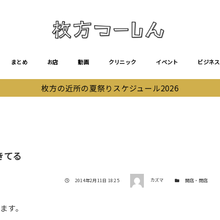
まとめ
お店
動画
クリニック
イベント
ビジネス
枚方の近所の夏祭りスケジュール2026
きてる
著者
投稿日
カテゴリー
2014年2月11日 18:25
カズマ
開店・閉店
ます。