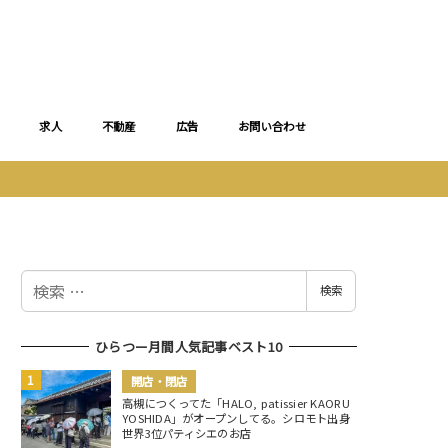
求人
不動産
広告
お問い合わせ
検
検索
索
ひらつー月間人気記事ベスト10
開店・閉店
高槻につくってた「HALO, patissier KAORU
YOSHIDA」がオープンしてる。シロモト出身
世界3位パティシエのお店