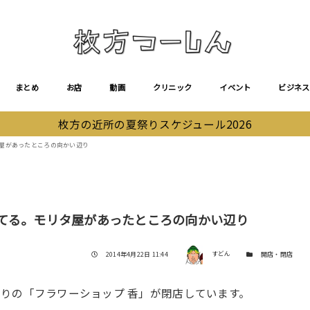
まとめ
お店
動画
クリニック
イベント
ビジネス
枚方の近所の夏祭りスケジュール2026
タ屋があったところの向かい辺り
してる。モリタ屋があったところの向かい辺り
著者
投稿日
カテゴリー
2014年4月22日 11:44
すどん
開店・閉店
りの「フラワーショップ 香」が閉店しています。