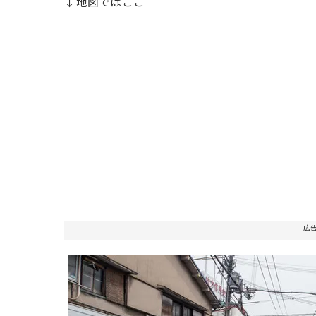
↓地図ではここ
広