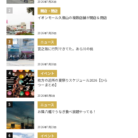
2026年7月26日
開店・閉店
イオンモール久御山の複数店舗が開店＆閉店
2026年7月29日
ニュース
宮之阪に行列できてた。あら川の桃
2026年7月10日
イベント
枚方の近所の夏祭りスケジュール2026【ひら
つーまとめ】
2026年8月6日
ニュース
お隣八幡でうなぎ食べ放題やってる！
2026年7月23日
イベント