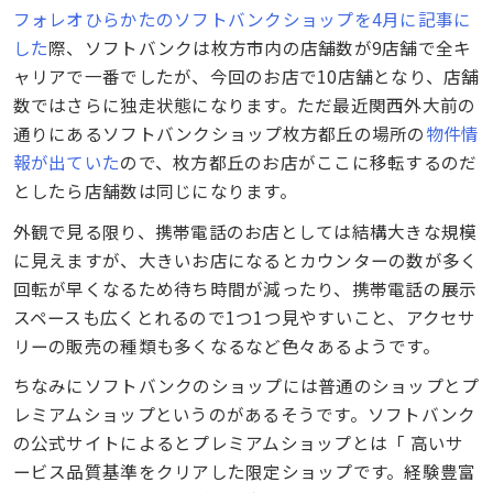
フォレオひらかたのソフトバンクショップを4月に記事に
した
際、ソフトバンクは枚方市内の店舗数が9店舗で全キ
ャリアで一番でしたが、今回のお店で10店舗となり、店舗
数ではさらに独走状態になります。ただ最近関西外大前の
通りにあるソフトバンクショップ枚方都丘の場所の
物件情
報が出ていた
ので、枚方都丘のお店がここに移転するのだ
としたら店舗数は同じになります。
外観で見る限り、携帯電話のお店としては結構大きな規模
に見えますが、大きいお店になるとカウンターの数が多く
回転が早くなるため待ち時間が減ったり、携帯電話の展示
スペースも広くとれるので1つ1つ見やすいこと、アクセサ
リーの販売の種類も多くなるなど色々あるようです。
ちなみにソフトバンクのショップには普通のショップとプ
レミアムショップというのがあるそうです。ソフトバンク
の公式サイトによるとプレミアムショップとは「 高いサ
ービス品質基準をクリアした限定ショップです。経験豊富