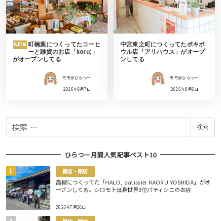
町楠葉につくってたコーヒ
中宮東之町につくってたポキボ
NEW
ーと雑貨のお店「koru;」
ウル店「アリハウス」がオープ
がオープンしてる
ンしてる
モモ＠ひらつー
モモ＠ひらつー
2026年8月7日
2026年8月6日
検
検索
索
ひらつー月間人気記事ベスト10
開店・閉店
高槻につくってた「HALO, patissier KAORU YOSHIDA」がオ
ープンしてる。シロモト出身世界3位パティシエのお店
2026年7月26日