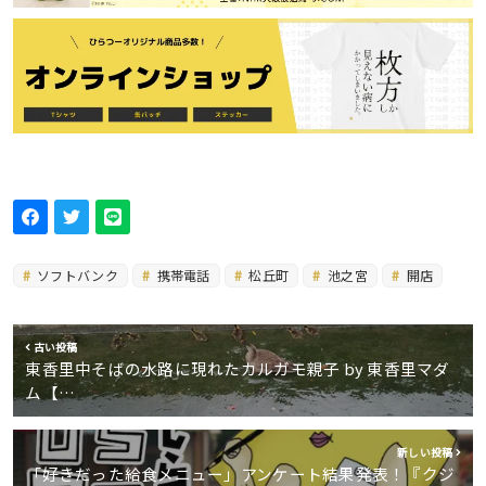
ソフトバンク
携帯電話
松丘町
池之宮
開店
古い投稿
東香里中そばの水路に現れたカルガモ親子 by 東香里マダ
ム【…
新しい投稿
「好きだった給食メニュー」アンケート結果発表！『クジ