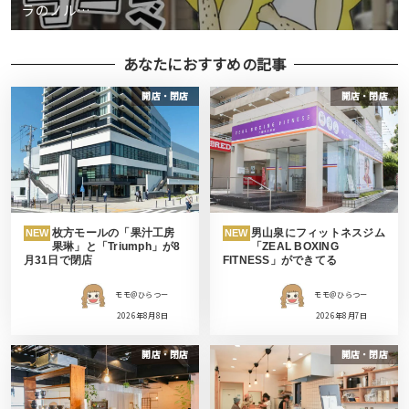
ラのノル…
あなたにおすすめの記事
開店・閉店
開店・閉店
枚方モールの「果汁工房
男山泉にフィットネスジム
NEW
NEW
果琳」と「Triumph」が8
「ZEAL BOXING
月31日で閉店
FITNESS」ができてる
モモ＠ひらつー
モモ＠ひらつー
2026年8月8日
2026年8月7日
開店・閉店
開店・閉店