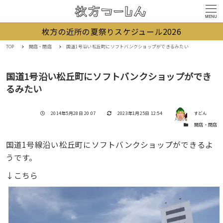
MENU
枚方の近所の夏祭りスケジュール2026
TOP
開店・閉店
国道1号沿い松丘町にソフトバンクショップができるみたい
国道1号沿い松丘町にソフトバンクショップができ
るみたい
著者
投稿日
更新日
2014年5月28日 20:07
2023年1月25日 12:54
すどん
カテゴリー
開店・閉店
国道1号線沿い松丘町にソフトバンクショップができるよ
うです。
↓こちら