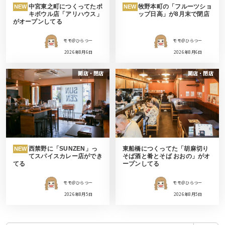
中宮東之町につくってたポ
牧野本町の「フルーツショ
NEW
NEW
キボウル店「アリハウス」
ップ日高」が8月末で閉店
がオープンしてる
モモ＠ひらつー
モモ＠ひらつー
2026年8月6日
2026年8月6日
開店・閉店
開店・閉店
西禁野に「SUNZEN」っ
東船橋につくってた「胡麻切り
NEW
てスパイスカレー店ができ
そば酒と肴とそば おおの」がオ
てる
ープンしてる
モモ＠ひらつー
モモ＠ひらつー
2026年8月5日
2026年8月5日