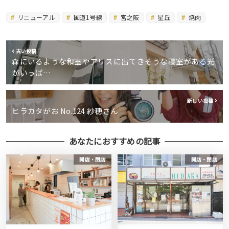
リニューアル
国道1号線
宮之阪
星丘
焼肉
古い投稿
森にいるような和室やアリスに出てきそうな寝室がある光
がいっぱ…
新しい投稿
ヒラカタがお No.124 紗穂さん
あなたにおすすめの記事
開店・閉店
開店・閉店