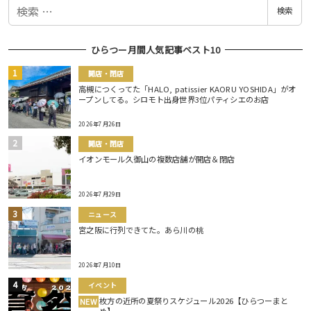
検
検索
索
ひらつー月間人気記事ベスト10
開店・閉店
高槻につくってた「HALO, patissier KAORU YOSHIDA」がオ
ープンしてる。シロモト出身世界3位パティシエのお店
2026年7月26日
開店・閉店
イオンモール久御山の複数店舗が開店＆閉店
2026年7月29日
ニュース
宮之阪に行列できてた。あら川の桃
2026年7月10日
イベント
枚方の近所の夏祭りスケジュール2026【ひらつーまと
NEW
め】