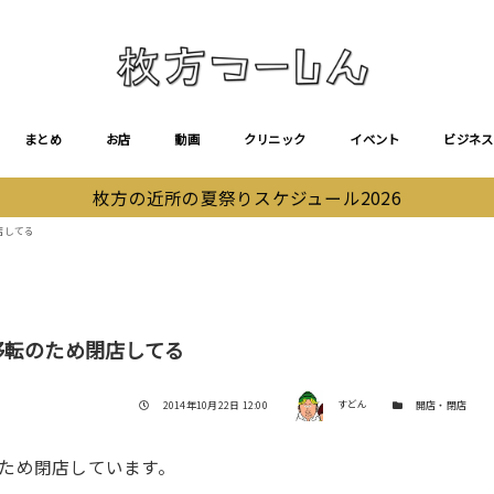
まとめ
お店
動画
クリニック
イベント
ビジネス
枚方の近所の夏祭りスケジュール2026
店してる
移転のため閉店してる
著者
投稿日
カテゴリー
2014年10月22日 12:00
すどん
開店・閉店
のため閉店しています。