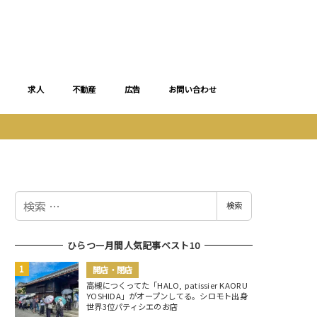
求人
不動産
広告
お問い合わせ
検
検索
索
ひらつー月間人気記事ベスト10
開店・閉店
高槻につくってた「HALO, patissier KAORU
YOSHIDA」がオープンしてる。シロモト出身
世界3位パティシエのお店