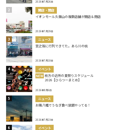
2026年7月26日
開店・閉店
イオンモール久御山の複数店舗が開店＆閉店
2026年7月29日
ニュース
宮之阪に行列できてた。あら川の桃
2026年7月10日
イベント
枚方の近所の夏祭りスケジュール
NEW
2026【ひらつーまとめ】
2026年8月6日
ニュース
お隣八幡でうなぎ食べ放題やってる！
2026年7月23日
イベント