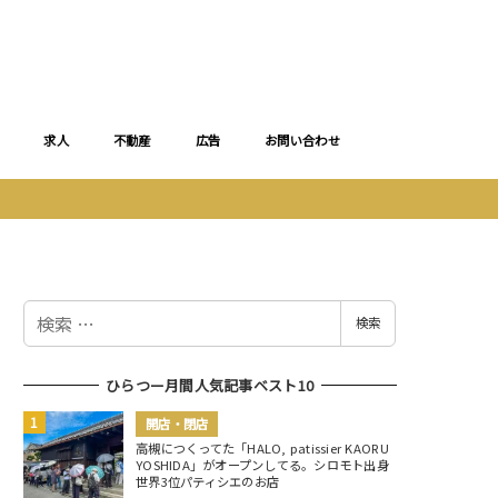
求人
不動産
広告
お問い合わせ
検
検索
索
ひらつー月間人気記事ベスト10
開店・閉店
高槻につくってた「HALO, patissier KAORU
YOSHIDA」がオープンしてる。シロモト出身
世界3位パティシエのお店