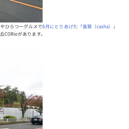
店やひらつーグルメで
8月にとりあげた「香寫（casha）」
CORioがあります。