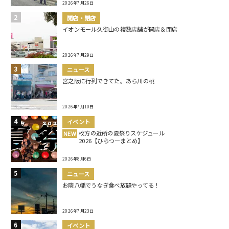
2026年7月26日
開店・閉店
イオンモール久御山の複数店舗が開店＆閉店
2026年7月29日
ニュース
宮之阪に行列できてた。あら川の桃
2026年7月10日
イベント
枚方の近所の夏祭りスケジュール
NEW
2026【ひらつーまとめ】
2026年8月6日
ニュース
お隣八幡でうなぎ食べ放題やってる！
2026年7月23日
イベント