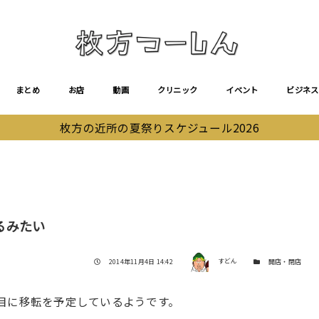
まとめ
お店
動画
クリニック
イベント
ビジネス
枚方の近所の夏祭りスケジュール2026
るみたい
著者
投稿日
カテゴリー
2014年11月4日 14:42
すどん
開店・閉店
目に移転を予定しているようです。