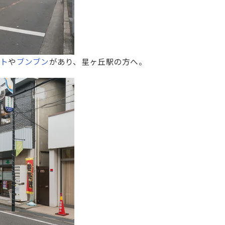
ート
や
ブンブン
があり、星ヶ丘駅の方へ。