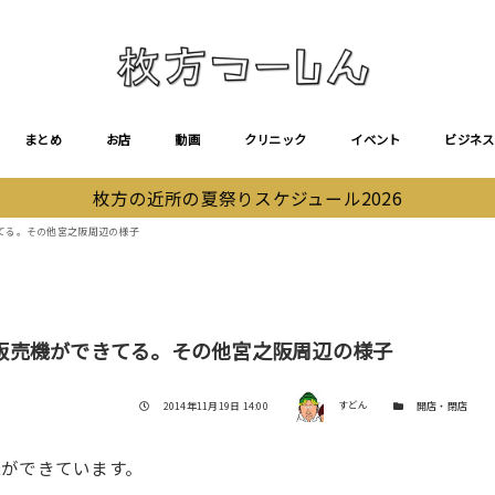
まとめ
お店
動画
クリニック
イベント
ビジネス
枚方の近所の夏祭りスケジュール2026
てる。その他宮之阪周辺の様子
販売機ができてる。その他宮之阪周辺の様子
著者
投稿日
カテゴリー
2014年11月19日 14:00
すどん
開店・閉店
ができています。