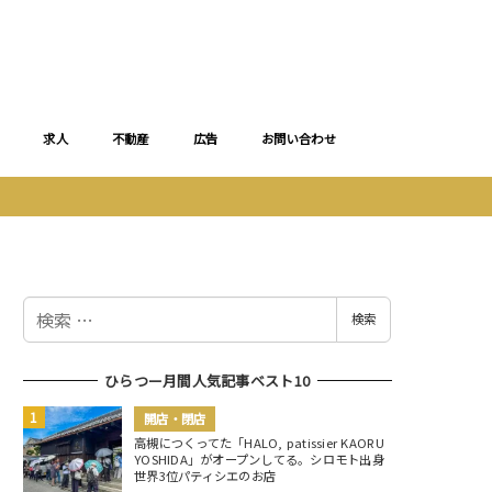
求人
不動産
広告
お問い合わせ
検
検索
索
ひらつー月間人気記事ベスト10
開店・閉店
高槻につくってた「HALO, patissier KAORU
YOSHIDA」がオープンしてる。シロモト出身
世界3位パティシエのお店