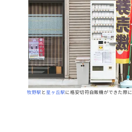
牧野駅
と
星ヶ丘駅
に格安切符自販機ができた際