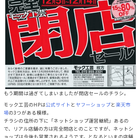
もう期間は過ぎてしまいましたが閉店セールのチラシ。
モック工芸のHPは
公式サイト
と
ヤフーショップ
と
楽天市
場
の3つがある模様。
チラシの住所の下に「ネットショップ運営継続」あるの
で、リアル店舗の方は完全閉店とのことですが、ネットシ
ョップは今後も営業されるようです。となるといまの店舗