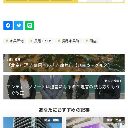
家具団地
長尾エリア
長尾家具町
閉店
古い投稿
「北京料理 赤龍園」の『赤龍丼』【ひらつーグルメ】
新しい投稿
エンディングノートは遺言になるの？遺言の残し方やもう
すぐ改正…
あなたにおすすめの記事
開店・閉店
開店・閉店