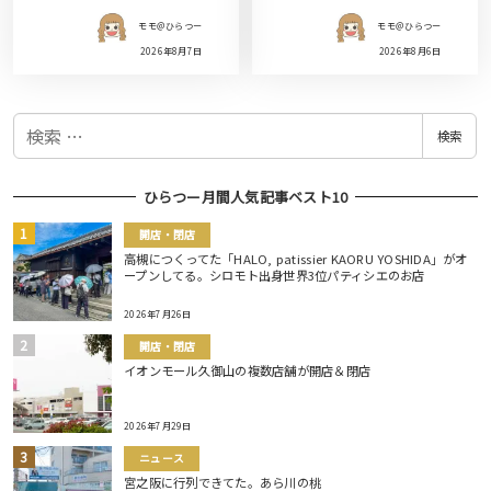
モモ＠ひらつー
モモ＠ひらつー
2026年8月7日
2026年8月6日
検
検索
索
ひらつー月間人気記事ベスト10
開店・閉店
高槻につくってた「HALO, patissier KAORU YOSHIDA」がオ
ープンしてる。シロモト出身世界3位パティシエのお店
2026年7月26日
開店・閉店
イオンモール久御山の複数店舗が開店＆閉店
2026年7月29日
ニュース
宮之阪に行列できてた。あら川の桃