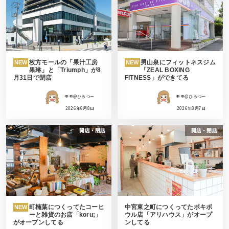
枚方モールの「果汁工房
男山泉にフィットネスジム
NEW
NEW
果琳」と「Triumph」が8
「ZEAL BOXING
月31日で閉店
FITNESS」ができてる
モモ＠ひらつー
モモ＠ひらつー
2026年8月8日
2026年8月7日
開店・閉店
開店・閉店
町楠葉につくってたコーヒ
中宮東之町につくってたポキボ
NEW
ーと雑貨のお店「koru;」
ウル店「アリハウス」がオープ
がオープンしてる
ンしてる