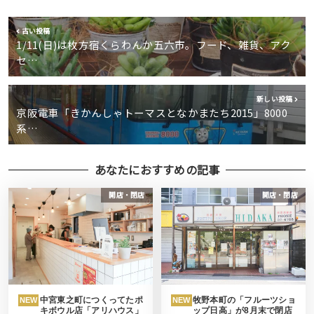
古い投稿
1/11(日)は枚方宿くらわんか五六市。フード、雑貨、アク
セ…
新しい投稿
京阪電車「きかんしゃトーマスとなかまたち2015」8000
系…
あなたにおすすめの記事
開店・閉店
開店・閉店
中宮東之町につくってたポ
牧野本町の「フルーツショ
NEW
NEW
キボウル店「アリハウス」
ップ日高」が8月末で閉店