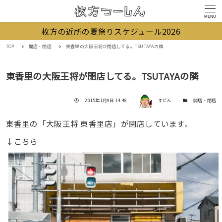
MENU
枚方の近所の夏祭りスケジュール2026
TOP
開店・閉店
東香里の大阪王将が閉店してる。TSUTAYAの隣
東香里の大阪王将が閉店してる。TSUTAYAの隣
著者
投稿日
カテゴリー
2015年1月9日 14:48
すどん
開店・閉店
東香里の「大阪王将 東香里店」が閉店しています。
↓こちら