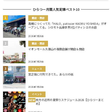
ひらつー月間人気記事ベスト10
開店・閉店
高槻につくってた「HALO, patissier KAORU YOSHIDA」がオ
ープンしてる。シロモト出身世界3位パティシエのお店
2026年7月26日
開店・閉店
イオンモール久御山の複数店舗が開店＆閉店
2026年7月29日
ニュース
宮之阪に行列できてた。あら川の桃
2026年7月10日
イベント
枚方の近所の夏祭りスケジュール2026【ひらつーまと
NEW
め】