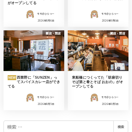
がオープンしてる
モモ＠ひらつー
モモ＠ひらつー
2026年8月6日
2026年8月6日
開店・閉店
開店・閉店
西禁野に「SUNZEN」っ
東船橋につくってた「胡麻切り
NEW
てスパイスカレー店ができ
そば酒と肴とそば おおの」がオ
てる
ープンしてる
モモ＠ひらつー
モモ＠ひらつー
2026年8月5日
2026年8月5日
検
検索
索