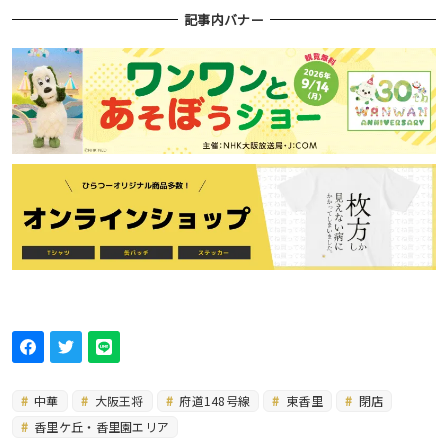
記事内バナー
中華
大阪王将
府道148号線
東香里
閉店
香里ケ丘・香里園エリア