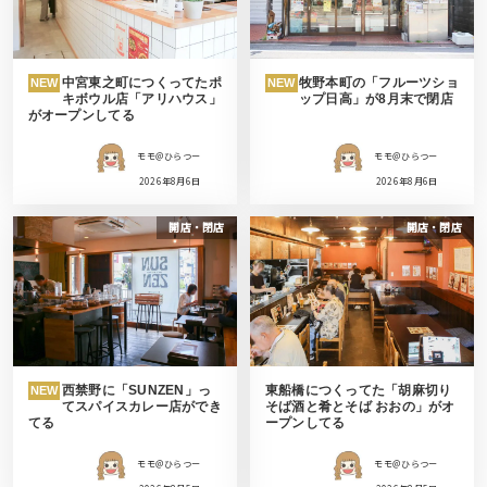
中宮東之町につくってたポ
牧野本町の「フルーツショ
NEW
NEW
キボウル店「アリハウス」
ップ日高」が8月末で閉店
がオープンしてる
モモ＠ひらつー
モモ＠ひらつー
2026年8月6日
2026年8月6日
開店・閉店
開店・閉店
西禁野に「SUNZEN」っ
東船橋につくってた「胡麻切り
NEW
てスパイスカレー店ができ
そば酒と肴とそば おおの」がオ
てる
ープンしてる
モモ＠ひらつー
モモ＠ひらつー