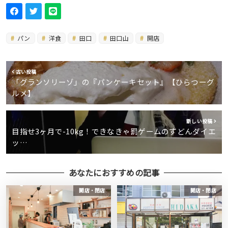
パン
洋食
田口
田口山
開店
古い投稿
「グランソリーゾ」の『パンケーキセット』【ひらつーグ
ルメ】
新しい投稿
目指せ3ヶ月で-10kg！できなきゃ罰ゲームのすどんダイエ
ッ…
あなたにおすすめの記事
開店・閉店
開店・閉店