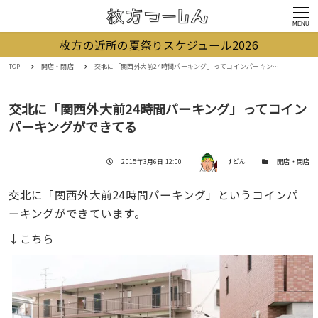
MENU
枚方の近所の夏祭りスケジュール2026
TOP
開店・閉店
交北に「関西外大前24時間パーキング」ってコインパーキングができてる
交北に「関西外大前24時間パーキング」ってコイン
パーキングができてる
著者
投稿日
カテゴリー
2015年3月6日 12:00
すどん
開店・閉店
交北に「関西外大前24時間パーキング」というコインパ
ーキングができています。
↓こちら