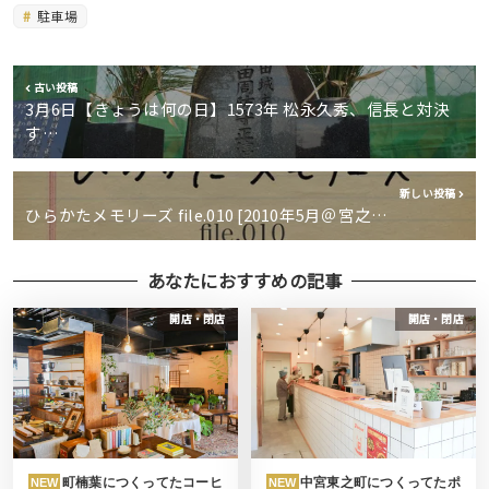
駐車場
古い投稿
3月6日【きょうは何の日】1573年 松永久秀、信長と対決
す…
新しい投稿
ひらかたメモリーズ file.010 [2010年5月＠宮之…
あなたにおすすめの記事
開店・閉店
開店・閉店
町楠葉につくってたコーヒ
中宮東之町につくってたポ
NEW
NEW