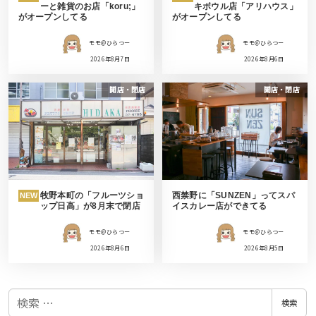
ーと雑貨のお店「koru;」
キボウル店「アリハウス」
がオープンしてる
がオープンしてる
モモ＠ひらつー
モモ＠ひらつー
2026年8月7日
2026年8月6日
開店・閉店
開店・閉店
牧野本町の「フルーツショ
西禁野に「SUNZEN」ってスパ
NEW
ップ日高」が8月末で閉店
イスカレー店ができてる
モモ＠ひらつー
モモ＠ひらつー
2026年8月6日
2026年8月5日
検
検索
索