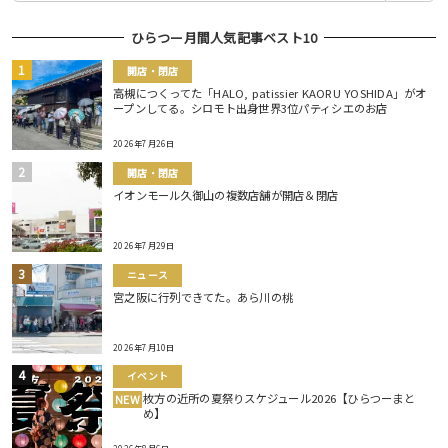
ひらつー月間人気記事ベスト10
開店・閉店
高槻につくってた「HALO, patissier KAORU YOSHIDA」がオ
ープンしてる。シロモト出身世界3位パティシエのお店
2026年7月26日
開店・閉店
イオンモール久御山の複数店舗が開店＆閉店
2026年7月29日
ニュース
宮之阪に行列できてた。あら川の桃
2026年7月10日
イベント
枚方の近所の夏祭りスケジュール2026【ひらつーまと
NEW
め】