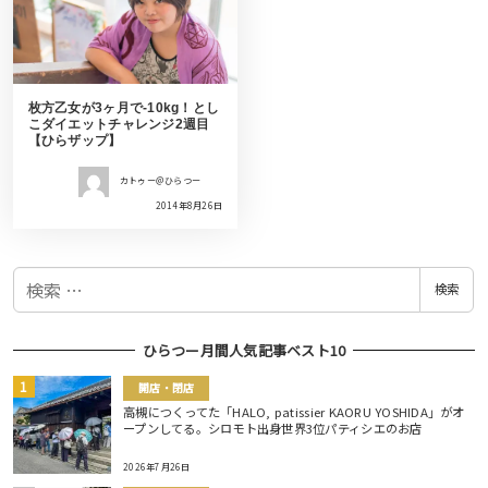
枚方乙女が3ヶ月で-10kg！とし
こダイエットチャレンジ2週目
【ひらザップ】
カトゥー＠ひらつー
2014年8月26日
検
検索
索
ひらつー月間人気記事ベスト10
開店・閉店
高槻につくってた「HALO, patissier KAORU YOSHIDA」がオ
ープンしてる。シロモト出身世界3位パティシエのお店
2026年7月26日