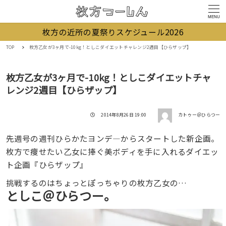
MENU
枚方の近所の夏祭りスケジュール2026
TOP
枚方乙女が3ヶ月で-10kg！としこダイエットチャレンジ2週目【ひらザップ】
枚方乙女が3ヶ月で-10kg！としこダイエットチャ
レンジ2週目【ひらザップ】
著者
投稿日
2014年8月26日 19:00
カトゥー＠ひらつー
先週号の週刊ひらかたヨンデ―からスタートした新企画。
枚方で痩せたい乙女に捧ぐ美ボディを手に入れるダイエッ
ト企画『ひらザップ』
挑戦するのはちょっとぽっちゃりの枚方乙女の…
としこ＠ひらつー。