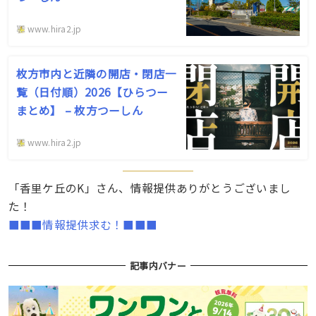
www.hira2.jp
枚方市内と近隣の開店・閉店一
覧（日付順）2026【ひらつー
まとめ】 – 枚方つーしん
www.hira2.jp
「香里ケ丘のK」さん、情報提供ありがとうございまし
た！
■■■情報提供求む！■■■
記事内バナー