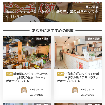
新しい投稿
値上げラッシュやばいから、元彼の思い出の品を売ってみ
た【ひら…
あなたにおすすめの記事
開店・閉店
開店・閉店
町楠葉につくってたコーヒ
中宮東之町につくってたポ
NEW
NEW
ーと雑貨のお店「koru;」
キボウル店「アリハウス」
がオープンしてる
がオープンしてる
モモ＠ひらつー
モモ＠ひらつー
2026年8月7日
2026年8月6日
開店・閉店
開店・閉店