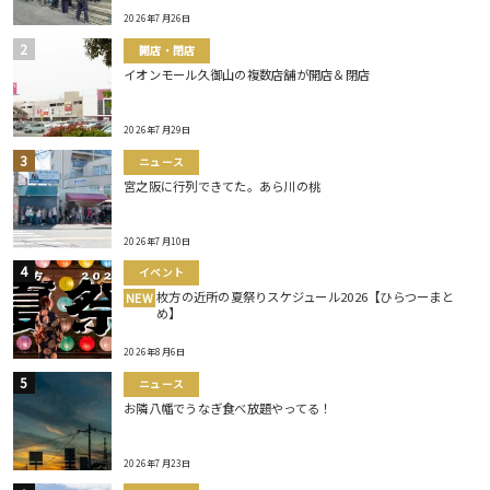
2026年7月26日
開店・閉店
イオンモール久御山の複数店舗が開店＆閉店
2026年7月29日
ニュース
宮之阪に行列できてた。あら川の桃
2026年7月10日
イベント
枚方の近所の夏祭りスケジュール2026【ひらつーまと
NEW
め】
2026年8月6日
ニュース
お隣八幡でうなぎ食べ放題やってる！
2026年7月23日