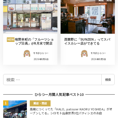
牧野本町の「フルーツショ
西禁野に「SUNZEN」ってスパ
NEW
ップ日高」が8月末で閉店
イスカレー店ができてる
モモ＠ひらつー
モモ＠ひらつー
2026年8月6日
2026年8月5日
検
検索
索
ひらつー月間人気記事ベスト10
開店・閉店
高槻につくってた「HALO, patissier KAORU YOSHIDA」がオ
ープンしてる。シロモト出身世界3位パティシエのお店