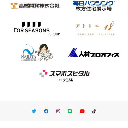
Twitter
Facebook
Instagram
LINE
You Tube
TikTok