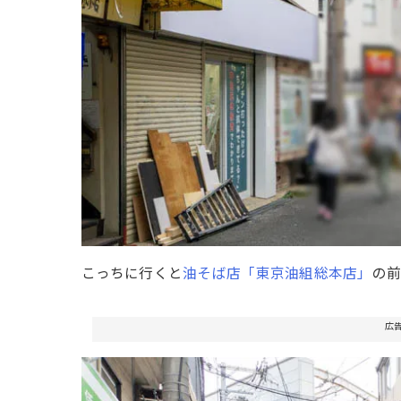
こっちに行くと
油そば店「東京油組総本店」
の前
広