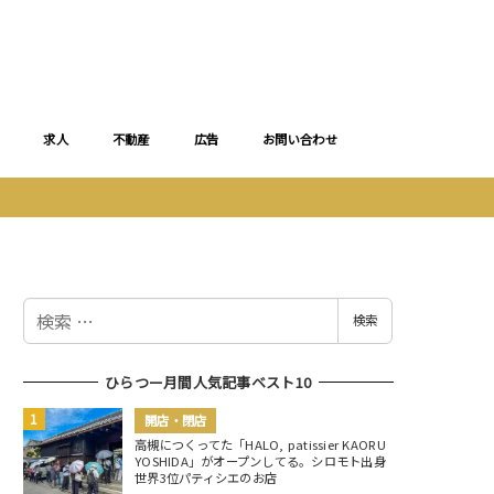
求人
不動産
広告
お問い合わせ
検
検索
索
ひらつー月間人気記事ベスト10
開店・閉店
高槻につくってた「HALO, patissier KAORU
YOSHIDA」がオープンしてる。シロモト出身
世界3位パティシエのお店