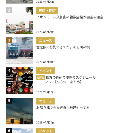
2026年7月26日
開店・閉店
イオンモール久御山の複数店舗が開店＆閉店
2026年7月29日
ニュース
宮之阪に行列できてた。あら川の桃
2026年7月10日
イベント
枚方の近所の夏祭りスケジュール
NEW
2026【ひらつーまとめ】
2026年8月6日
ニュース
お隣八幡でうなぎ食べ放題やってる！
2026年7月23日
イベント