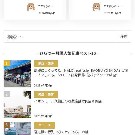
モモ＠ひらつー
モモ＠ひらつー
2026年8月6日
2026年8月6日
検
検索
索
ひらつー月間人気記事ベスト10
開店・閉店
高槻につくってた「HALO, patissier KAORU YOSHIDA」がオ
ープンしてる。シロモト出身世界3位パティシエのお店
2026年7月26日
開店・閉店
イオンモール久御山の複数店舗が開店＆閉店
2026年7月29日
ニュース
宮之阪に行列できてた。あら川の桃