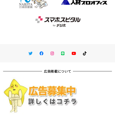
Twitter
Facebook
Instagram
LINE
You Tube
TikTok
広告掲載について