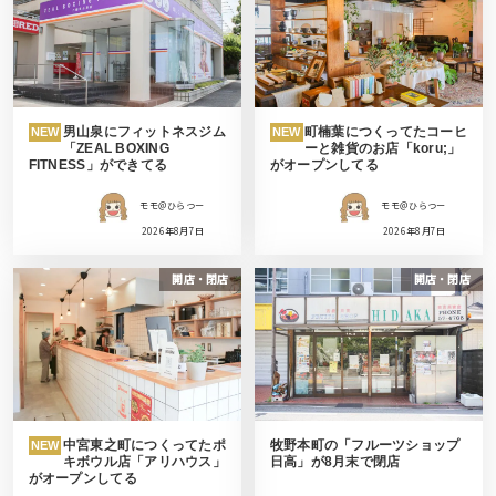
男山泉にフィットネスジム
町楠葉につくってたコーヒ
NEW
NEW
「ZEAL BOXING
ーと雑貨のお店「koru;」
FITNESS」ができてる
がオープンしてる
モモ＠ひらつー
モモ＠ひらつー
2026年8月7日
2026年8月7日
開店・閉店
開店・閉店
中宮東之町につくってたポ
牧野本町の「フルーツショップ
NEW
キボウル店「アリハウス」
日高」が8月末で閉店
がオープンしてる