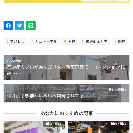
アパレル
リニューアル
上野
御殿山エリア
閉店
古い投稿
不動産のプロが選んだ「枚方新築戸建て」コレクション11
選 〜…
新しい投稿
松井山手駅前がいろいろ開発されてる
あなたにおすすめの記事
開店・閉店
開店・閉店