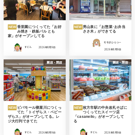
香里園につくってた「お好
男山泉に「お惣菜･お弁当
NEW
NEW
み焼き・鉄板バル とも
ささ木」ができてる
家」がオープンしてる
モモ＠ひらつー
すどん
2026年8月9日
2026年8月9日
開店・閉店
開店・閉店
ビバモール寝屋川につくっ
枚方市駅の中央改札そばに
NEW
NEW
てた「トイザらス・ベビー
つくってたスイーツ店
ザらス」がオープンしてる。レ
「casaneilo」がオープンして
ジ大行列できてた
る
すどん
2026年8月9日
すどん
2026年8月9日