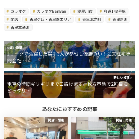
カラオケ
カラオケBanBan
寝屋川市
府道148号線
閉店
香里ケ丘・香里園エリア
香里北之町
香里新町
香里本通町
古い投稿
Jリーグで活躍した選手3人が参戦し優勝争い！注文住宅専
門会社…
新しい投稿
電車の時間ギリギリまで口説けます。枚方市駅で2軒目に
ピッタリ…
あなたにおすすめの記事
開店・閉店
開店・閉店