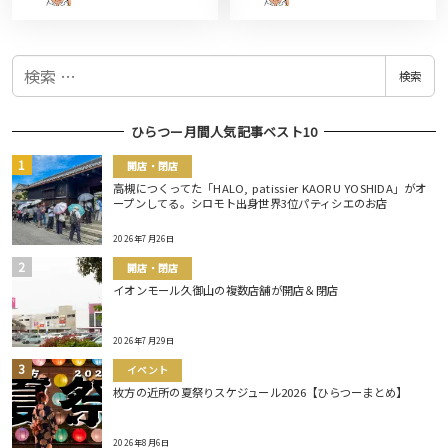
検
検索
索
ひらつー月間人気記事ベスト10
開店・閉店
高槻につくってた「HALO, patissier KAORU YOSHIDA」がオ
ープンしてる。シロモト出身世界3位パティシエのお店
2026年7月26日
開店・閉店
イオンモール久御山の複数店舗が開店＆閉店
2026年7月29日
イベント
枚方の近所の夏祭りスケジュール2026【ひらつーまとめ】
2026年8月6日