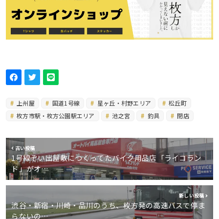
上州屋
国道1号線
星ヶ丘・村野エリア
松丘町
枚方市駅・枚方公園駅エリア
池之宮
釣具
閉店
古い投稿
1号線ぞい出屋敷につくってたバイク用品店「ライコラン
ド」がオ…
新しい投稿
渋谷・新宿・川崎・品川のうち、枚方発の高速バスで停ま
らないの…