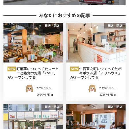
あなたにおすすめの記事
開店・閉店
開店・閉店
町楠葉につくってたコーヒ
中宮東之町につくってたポ
NEW
NEW
ーと雑貨のお店「koru;」
キボウル店「アリハウス」
がオープンしてる
がオープンしてる
モモ＠ひらつー
モモ＠ひらつー
2026年8月7日
2026年8月6日
開店・閉店
開店・閉店