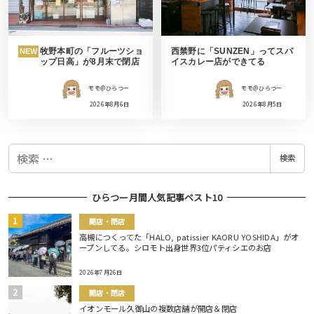
牧野本町の「フルーツショ
西禁野に「SUNZEN」ってスパ
NEW
ップ日高」が8月末で閉店
イスカレー店ができてる
モモ＠ひらつー
モモ＠ひらつー
2026年8月6日
2026年8月5日
検
検索
索
ひらつー月間人気記事ベスト10
開店・閉店
高槻につくってた「HALO, patissier KAORU YOSHIDA」がオ
ープンしてる。シロモト出身世界3位パティシエのお店
2026年7月26日
開店・閉店
イオンモール久御山の複数店舗が開店＆閉店