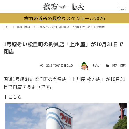
MENU
枚方の近所の夏祭りスケジュール2026
TOP
開店・閉店
1号線ぞい松丘町の釣具店「上州屋」が10月31日で閉店
1号線ぞい松丘町の釣具店「上州屋」が10月31日で
閉店
著者
投稿日
カテゴリー
2016年10月20日 21:00
すどん
開店・閉店
国道1号線沿い松丘町の釣具店「上州屋 枚方店」が10月31
日で閉店するようです。
↓こちら