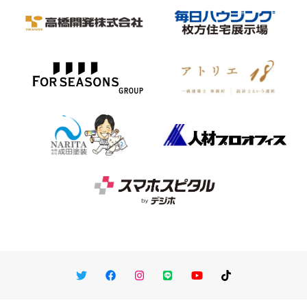
Twitter
Facebook
Instagram
LINE
You Tube
TikTok