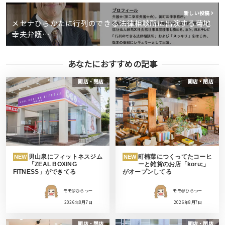
新しい投稿
メセナひらかたに行列のできる法律相談所に出演する菊地
幸夫弁護…
あなたにおすすめの記事
開店・閉店
開店・閉店
男山泉にフィットネスジム
町楠葉につくってたコーヒ
NEW
NEW
「ZEAL BOXING
ーと雑貨のお店「koru;」
FITNESS」ができてる
がオープンしてる
モモ＠ひらつー
モモ＠ひらつー
2026年8月7日
2026年8月7日
開店・閉店
開店・閉店