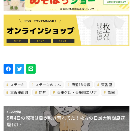
ステーキ
ステーキのけん
府道18号線
東香里
東香里南町
閉店
香里ケ丘・香里園エリア
高田
古い投稿
5月4日の深夜は風が吹き荒れてた！枚方の日最大瞬間風速
歴代1…