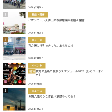
2026年7月26日
開店・閉店
イオンモール久御山の複数店舗が開店＆閉店
2026年7月29日
ニュース
宮之阪に行列できてた。あら川の桃
2026年7月10日
イベント
枚方の近所の夏祭りスケジュール2026【ひらつーまと
NEW
め】
2026年8月6日
ニュース
お隣八幡でうなぎ食べ放題やってる！
2026年7月23日