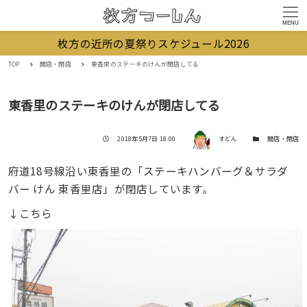
MENU
枚方の近所の夏祭りスケジュール2026
TOP
開店・閉店
東香里のステーキのけんが閉店してる
東香里のステーキのけんが閉店してる
著者
投稿日
カテゴリー
2018年5月7日 18:00
すどん
開店・閉店
府道18号線沿い東香里の「ステーキハンバーグ＆サラダ
バー けん 東香里店」が閉店しています。
↓こちら