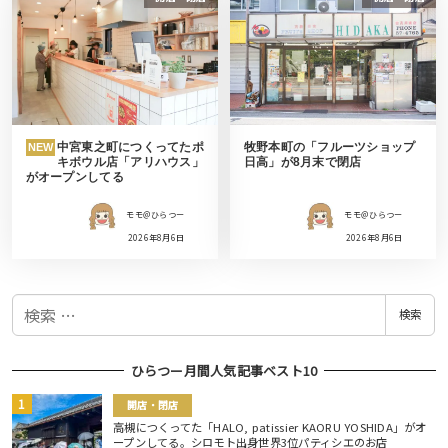
中宮東之町につくってたポ
牧野本町の「フルーツショップ
NEW
キボウル店「アリハウス」
日高」が8月末で閉店
がオープンしてる
モモ＠ひらつー
モモ＠ひらつー
2026年8月6日
2026年8月6日
検
検索
索
ひらつー月間人気記事ベスト10
開店・閉店
高槻につくってた「HALO, patissier KAORU YOSHIDA」がオ
ープンしてる。シロモト出身世界3位パティシエのお店