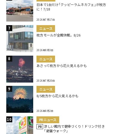
日本で1台だけ｢クッピーラムネカフェ｣が枚方
に！7/18
2026年7月17日
ニュース
枚方モールが全館休館。8/26
2026年8月3日
ニュース
あさって枚方から花火見えるかも
2026年7月20日
ニュース
8/5枚方から花火見えるかも
2026年8月2日
PRニュース
涼しい館内で健幸づくり！ドリンク付き
PR
｢避暑ウォーク｣