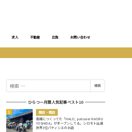
求人
不動産
広告
お問い合わせ
検
検索
索
ひらつー月間人気記事ベスト10
開店・閉店
高槻につくってた「HALO, patissier KAORU
YOSHIDA」がオープンしてる。シロモト出身
世界3位パティシエのお店