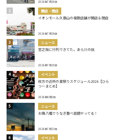
2026年7月26日
開店・閉店
イオンモール久御山の複数店舗が開店＆閉店
2026年7月29日
ニュース
宮之阪に行列できてた。あら川の桃
2026年7月10日
イベント
枚方の近所の夏祭りスケジュール2026【ひら
つーまとめ】
2026年8月6日
ニュース
お隣八幡でうなぎ食べ放題やってる！
2026年7月23日
イベント