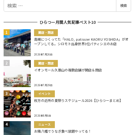
検
検索
索
ひらつー月間人気記事ベスト10
開店・閉店
高槻につくってた「HALO, patissier KAORU YOSHIDA」がオ
ープンしてる。シロモト出身世界3位パティシエのお店
2026年7月26日
開店・閉店
イオンモール久御山の複数店舗が開店＆閉店
2026年7月29日
イベント
枚方の近所の夏祭りスケジュール2026【ひらつーまとめ】
2026年8月6日
ニュース
お隣八幡でうなぎ食べ放題やってる！