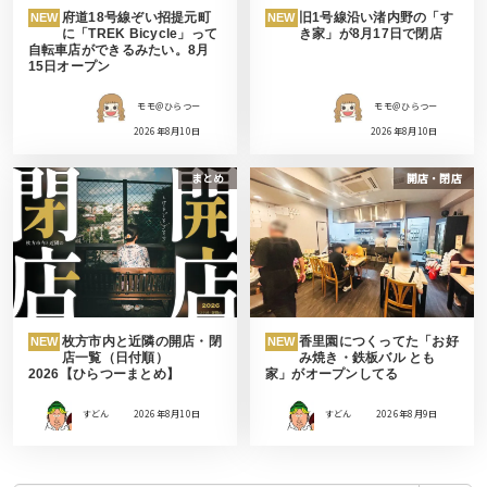
府道18号線ぞい招提元町
旧1号線沿い渚内野の「す
NEW
NEW
に「TREK Bicycle」って
き家」が8月17日で閉店
自転車店ができるみたい。8月
15日オープン
モモ＠ひらつー
モモ＠ひらつー
2026年8月10日
2026年8月10日
まとめ
開店・閉店
枚方市内と近隣の開店・閉
香里園につくってた「お好
NEW
NEW
店一覧（日付順）
み焼き・鉄板バル とも
2026【ひらつーまとめ】
家」がオープンしてる
すどん
2026年8月10日
すどん
2026年8月9日