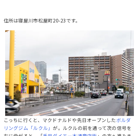
住所は寝屋川市松屋町20-23です。
こっちに行くと、マクドナルドや先日オープンした
ボルダ
リングジム「ルクル」
が。ルクルの前を通って次の信号を
左に曲がると、「
香里ダイエー本通商店街
」の方へ進みま