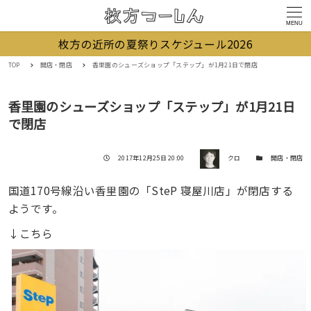
MENU
枚方の近所の夏祭りスケジュール2026
TOP
開店・閉店
香里園のシューズショップ「ステップ」が1月21日で閉店
香里園のシューズショップ「ステップ」が1月21日
で閉店
著者
投稿日
カテゴリー
2017年12月25日 20:00
クロ
開店・閉店
国道170号線沿い香里園の「SteP 寝屋川店」が閉店する
ようです。
↓こちら