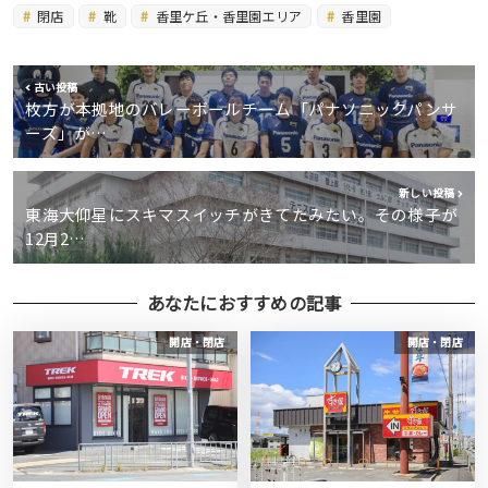
閉店
靴
香里ケ丘・香里園エリア
香里園
古い投稿
枚方が本拠地のバレーボールチーム「パナソニックパンサ
ーズ」が…
新しい投稿
東海大仰星にスキマスイッチがきてたみたい。その様子が
12月2…
あなたにおすすめの記事
開店・閉店
開店・閉店