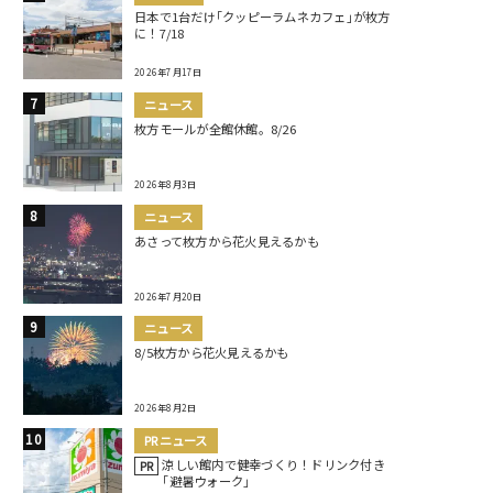
日本で1台だけ｢クッピーラムネカフェ｣が枚方
に！7/18
2026年7月17日
ニュース
枚方モールが全館休館。8/26
2026年8月3日
ニュース
あさって枚方から花火見えるかも
2026年7月20日
ニュース
8/5枚方から花火見えるかも
2026年8月2日
PRニュース
涼しい館内で健幸づくり！ドリンク付き
PR
｢避暑ウォーク｣