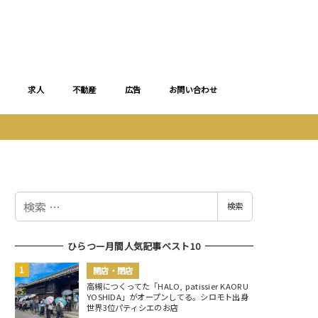
求人
不動産
広告
お問い合わせ
検
検索
索
ひらつー月間人気記事ベスト10
開店・閉店
高槻につくってた「HALO, patissier KAORU
YOSHIDA」がオープンしてる。シロモト出身
世界3位パティシエのお店