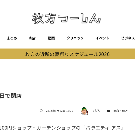
まとめ
お店
動画
クリニック
イベント
ビジネス
枚方の近所の夏祭りスケジュール2026
5日で閉店
著者
投稿日
カテゴリー
2015年9月22日 18:00
すどん
開店・閉店
100円ショップ・ガーデンショップの「バラエティ アス」