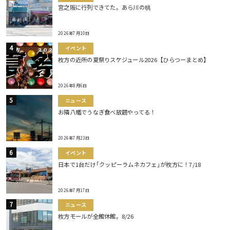
宮之阪に行列できてた。あら川の桃
2026年7月10日
イベント
枚方の近所の夏祭りスケジュール2026【ひらつーまとめ】
2026年8月6日
ニュース
お隣八幡でうなぎ食べ放題やってる！
2026年7月23日
イベント
日本で1台だけ｢クッピーラムネカフェ｣が枚方に！7/18
2026年7月17日
ニュース
枚方モールが全館休館。8/26