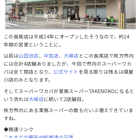
この長尾店は平成14年にオープンしたそうなので、約14
年間の営業ということに。
以前は
山田池店
、
中宮店
、
大峰店
とこの長尾店で枚方市内
には合計4店舗ありましたが、今回で市内のスーパーワカ
バは全て閉店となり、
公式サイト
を見る限りは残るは寝屋
川店のみとなります。
そしてスーパーワカバが業務スーパーTAKENOKOになると
いう流れは
大峰店
に続いて2店舗目。
枚方市内にある業務スーパーの数もだいぶ増えてきていま
すね。
◆関連リンク
これまでの藤阪中町関連の記事