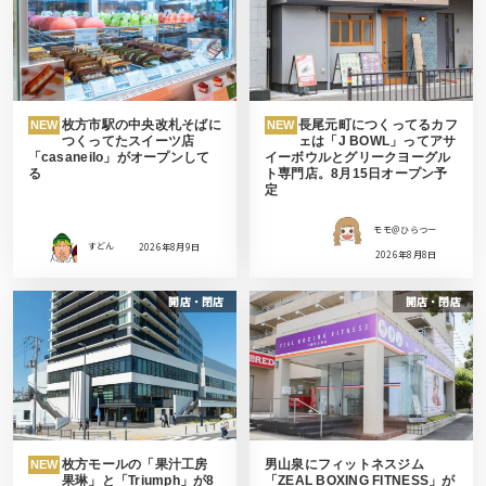
枚方市駅の中央改札そばに
長尾元町につくってるカフ
NEW
NEW
つくってたスイーツ店
ェは「J BOWL」ってアサ
「casaneilo」がオープンして
イーボウルとグリークヨーグル
る
ト専門店。8月15日オープン予
定
モモ＠ひらつー
すどん
2026年8月9日
2026年8月8日
開店・閉店
開店・閉店
枚方モールの「果汁工房
男山泉にフィットネスジム
NEW
果琳」と「Triumph」が8
「ZEAL BOXING FITNESS」が