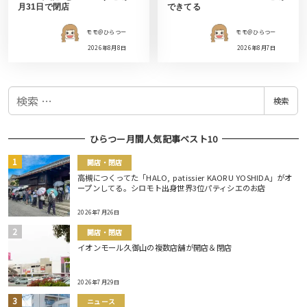
月31日で閉店
できてる
モモ＠ひらつー
モモ＠ひらつー
2026年8月8日
2026年8月7日
検
検索
索
ひらつー月間人気記事ベスト10
開店・閉店
高槻につくってた「HALO, patissier KAORU YOSHIDA」がオ
ープンしてる。シロモト出身世界3位パティシエのお店
2026年7月26日
開店・閉店
イオンモール久御山の複数店舗が開店＆閉店
2026年7月29日
ニュース