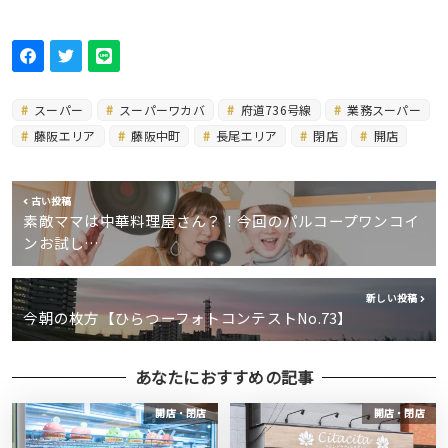
スーパー
スーパーワカバ
府道736号線
業務スーパー
藤阪エリア
藤阪中町
長尾エリア
閉店
開店
古い投稿
素敵ママは中華料理屋さん？！今回のパルコープワンコイ
ンお試し…
新しい投稿
今朝の枚方【ひらつーフォトコンテストNo.73】
あなたにおすすめの記事
開店・閉店
開店・閉店