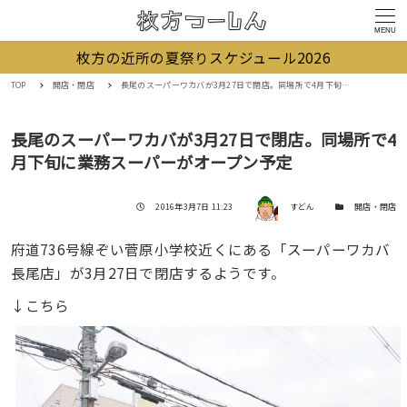
MENU
枚方の近所の夏祭りスケジュール2026
TOP
開店・閉店
長尾のスーパーワカバが3月27日で閉店。同場所で4月下旬に業務スーパーがオープン予定
長尾のスーパーワカバが3月27日で閉店。同場所で4
月下旬に業務スーパーがオープン予定
著者
投稿日
カテゴリー
2016年3月7日 11:23
すどん
開店・閉店
府道736号線ぞい菅原小学校近くにある「スーパーワカバ
長尾店」が3月27日で閉店するようです。
↓こちら