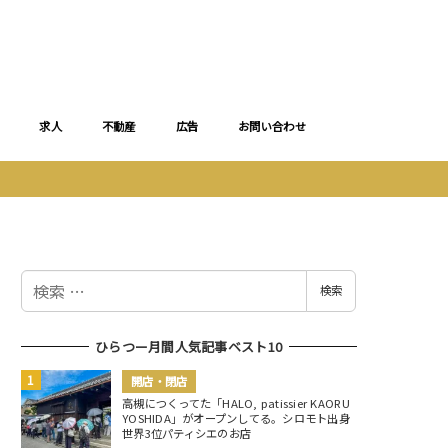
求人
不動産
広告
お問い合わせ
検
検索
索
ひらつー月間人気記事ベスト10
開店・閉店
高槻につくってた「HALO, patissier KAORU
YOSHIDA」がオープンしてる。シロモト出身
世界3位パティシエのお店