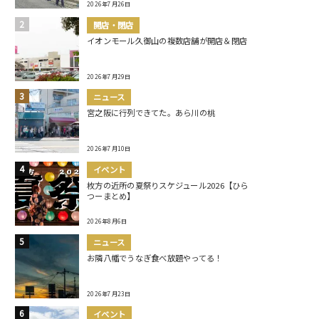
2026年7月26日
開店・閉店
イオンモール久御山の複数店舗が開店＆閉店
2026年7月29日
ニュース
宮之阪に行列できてた。あら川の桃
2026年7月10日
イベント
枚方の近所の夏祭りスケジュール2026【ひら
つーまとめ】
2026年8月6日
ニュース
お隣八幡でうなぎ食べ放題やってる！
2026年7月23日
イベント