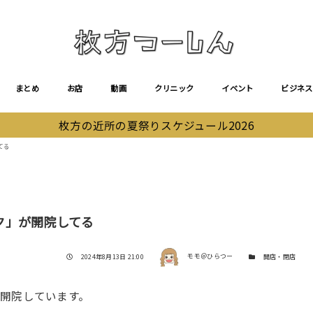
まとめ
お店
動画
クリニック
イベント
ビジネス
枚方の近所の夏祭りスケジュール2026
てる
ク」が開院してる
著者
投稿日
カテゴリー
2024年8月13日 21:00
モモ＠ひらつー
開店・閉店
開院しています。