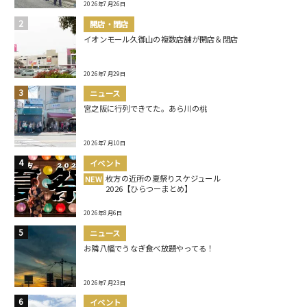
2026年7月26日
開店・閉店
イオンモール久御山の複数店舗が開店＆閉店
2026年7月29日
ニュース
宮之阪に行列できてた。あら川の桃
2026年7月10日
イベント
枚方の近所の夏祭りスケジュール
NEW
2026【ひらつーまとめ】
2026年8月6日
ニュース
お隣八幡でうなぎ食べ放題やってる！
2026年7月23日
イベント