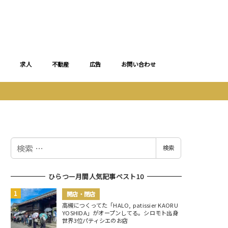
求人
不動産
広告
お問い合わせ
検
検索
索
ひらつー月間人気記事ベスト10
開店・閉店
高槻につくってた「HALO, patissier KAORU
YOSHIDA」がオープンしてる。シロモト出身
世界3位パティシエのお店