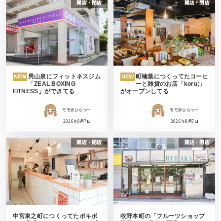
開店・閉店
開店・閉店
男山泉にフィットネスジム
町楠葉につくってたコーヒ
NEW
NEW
「ZEAL BOXING
ーと雑貨のお店「koru;」
FITNESS」ができてる
がオープンしてる
モモ＠ひらつー
モモ＠ひらつー
2026年8月7日
2026年8月7日
開店・閉店
開店・閉店
中宮東之町につくってたポキボ
牧野本町の「フルーツショップ