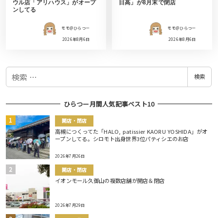
ウル店「アリハウス」がオープ
日高」が8月末で閉店
ンしてる
モモ＠ひらつー
モモ＠ひらつー
2026年8月6日
2026年8月6日
検
検索
索
ひらつー月間人気記事ベスト10
開店・閉店
高槻につくってた「HALO, patissier KAORU YOSHIDA」がオ
ープンしてる。シロモト出身世界3位パティシエのお店
2026年7月26日
開店・閉店
イオンモール久御山の複数店舗が開店＆閉店
2026年7月29日