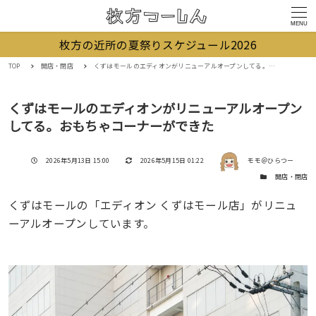
MENU
枚方の近所の夏祭りスケジュール2026
TOP
開店・閉店
くずはモールのエディオンがリニューアルオープンしてる。おもちゃコーナーができた
くずはモールのエディオンがリニューアルオープン
してる。おもちゃコーナーができた
著者
投稿日
更新日
2026年5月13日 15:00
2026年5月15日 01:22
モモ＠ひらつー
カテゴリー
開店・閉店
くずはモールの「エディオン くずはモール店」がリニュ
ーアルオープンしています。