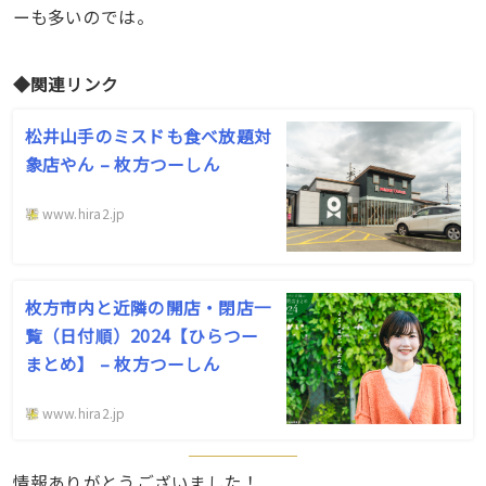
ーも多いのでは。
◆関連リンク
松井山手のミスドも食べ放題対
象店やん – 枚方つーしん
www.hira2.jp
枚方市内と近隣の開店・閉店一
覧（日付順）2024【ひらつー
まとめ】 – 枚方つーしん
www.hira2.jp
情報ありがとうございました！