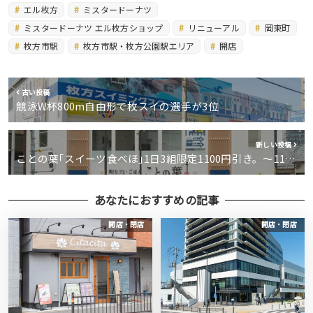
エル枚方
ミスタードーナツ
ミスタードーナツ エル枚方ショップ
リニューアル
岡東町
枚方市駅
枚方市駅・枚方公園駅エリア
開店
古い投稿
競泳W杯800m自由形で枚スイの選手が3位
新しい投稿
ことの葉｢スイーツ食べほ｣1日3組限定1100円引き。〜11…
あなたにおすすめの記事
開店・閉店
開店・閉店