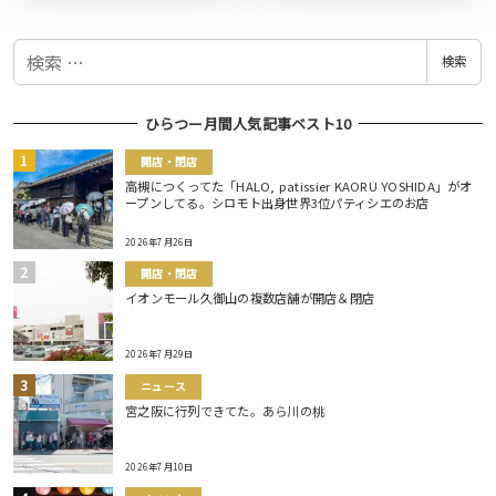
検
検索
索
ひらつー月間人気記事ベスト10
開店・閉店
高槻につくってた「HALO, patissier KAORU YOSHIDA」がオ
ープンしてる。シロモト出身世界3位パティシエのお店
2026年7月26日
開店・閉店
イオンモール久御山の複数店舗が開店＆閉店
2026年7月29日
ニュース
宮之阪に行列できてた。あら川の桃
2026年7月10日