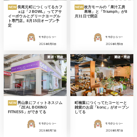
長尾元町につくってるカフ
枚方モールの「果汁工房
NEW
NEW
ェは「J BOWL」ってアサ
果琳」と「Triumph」が8
イーボウルとグリークヨーグル
月31日で閉店
ト専門店。8月15日オープン予
定
モモ＠ひらつー
モモ＠ひらつー
2026年8月8日
2026年8月8日
開店・閉店
開店・閉店
男山泉にフィットネスジム
町楠葉につくってたコーヒーと
NEW
「ZEAL BOXING
雑貨のお店「koru;」がオープン
FITNESS」ができてる
してる
モモ＠ひらつー
モモ＠ひらつー
2026年8月7日
2026年8月7日