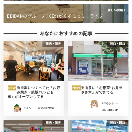
新しい投稿
EBiDANのグループ｢ICEx｣がくずモでミニライブ
あなたにおすすめの記事
開店・閉店
開店・閉店
香里園につくってた「お好
男山泉に「お惣菜･お弁当
NEW
NEW
み焼き・鉄板バル とも
ささ木」ができてる
家」がオープンしてる
モモ＠ひらつー
すどん
2026年8月9日
2026年8月9日
開店・閉店
開店・閉店