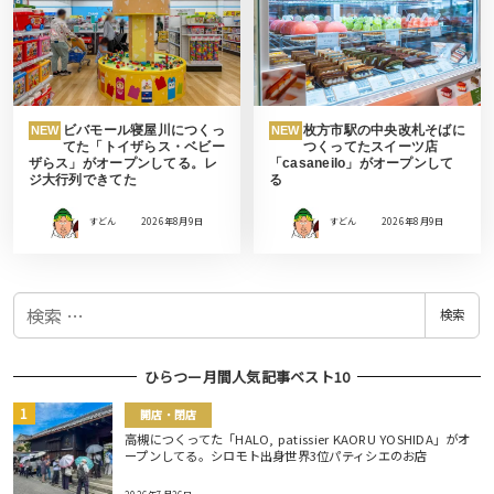
ビバモール寝屋川につくっ
枚方市駅の中央改札そばに
NEW
NEW
てた「トイザらス・ベビー
つくってたスイーツ店
ザらス」がオープンしてる。レ
「casaneilo」がオープンして
ジ大行列できてた
る
すどん
2026年8月9日
すどん
2026年8月9日
検
検索
索
ひらつー月間人気記事ベスト10
開店・閉店
高槻につくってた「HALO, patissier KAORU YOSHIDA」がオ
ープンしてる。シロモト出身世界3位パティシエのお店