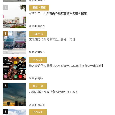
2026年7月26日
開店・閉店
イオンモール久御山の複数店舗が開店＆閉店
2026年7月29日
ニュース
宮之阪に行列できてた。あら川の桃
2026年7月10日
イベント
枚方の近所の夏祭りスケジュール2026【ひらつーまとめ】
2026年8月6日
ニュース
お隣八幡でうなぎ食べ放題やってる！
2026年7月23日
イベント