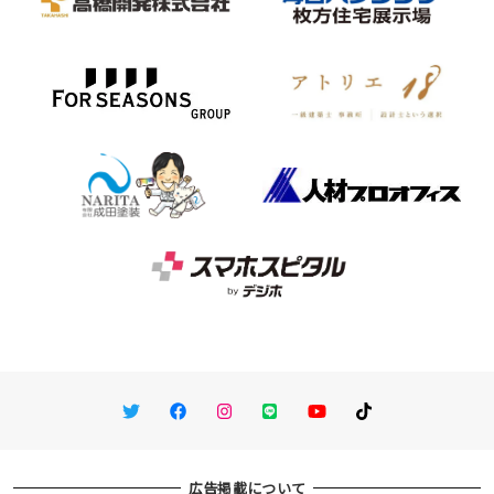
Twitter
Facebook
Instagram
LINE
You Tube
TikTok
広告掲載について